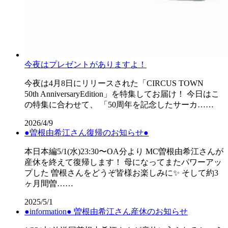
今夜はプレゼントがありますよ！
今夜は4月8日にリリースされた「CIRCUS TOWN
50th AnniversaryEdition」を特集してお届け！ 今日はこ
の特集に合わせて、 「50周年を記念したサーカ……
2026/4/9
●曽根由希江さん復帰のお知らせ●
本日本編5/1(水)23:30〜OA分より MC曽根由希江さんが
産休を終えて復帰します！ 母になってまたパワーアッ
プした 曽根さんをどうぞ皆様お楽しみに✨ そして約3
ヶ月間曽……
2025/5/1
●information● 曽根由希江さん産休のお知らせ