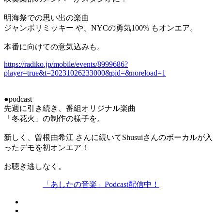
明海祭での思い出の楽曲
ジャンボリミッキー や、NYCの勇気100% もオンエア。
本番に向けての意気込みも。
https://radiko.jp/mobile/events/8999686?
player=true&t=20231026233000&pid=&noreload=1
●podcast
先週に引き続き、番組オリジナル楽曲
「冬花火」の制作の様子を。
新しく、曽根由希江 さんに続いてShusuiさんのボーカルが入
ったデモを初オンエア！
お聴き逃しなく。
「あしたの音楽」Podcast配信中！