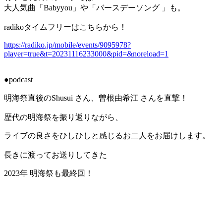
大人気曲「Babyyou」や「バースデーソング 」も。
radikoタイムフリーはこちらから！
https://radiko.jp/mobile/events/9095978?
player=true&t=20231116233000&pid=&noreload=1
●podcast
明海祭直後のShusui さん、曽根由希江 さんを直撃！
歴代の明海祭を振り返りながら、
ライブの良さをひしひしと感じるお二人をお届けします。
長きに渡ってお送りしてきた
2023年 明海祭も最終回！