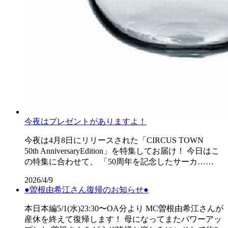
今夜はプレゼントがありますよ！
今夜は4月8日にリリースされた「CIRCUS TOWN
50th AnniversaryEdition」を特集してお届け！ 今日はこ
の特集に合わせて、 「50周年を記念したサーカ……
2026/4/9
●曽根由希江さん復帰のお知らせ●
本日本編5/1(水)23:30〜OA分より MC曽根由希江さんが
産休を終えて復帰します！ 母になってまたパワーアッ