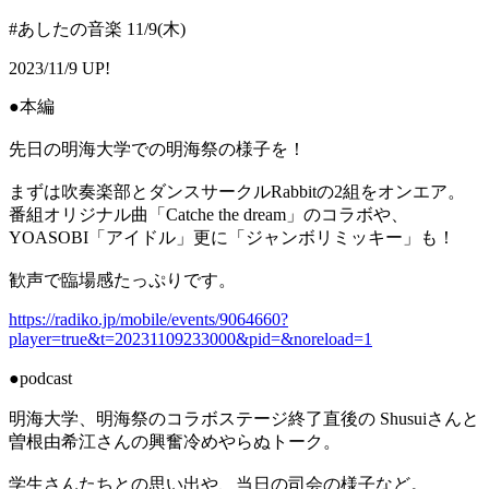
#あしたの音楽 11/9(木)
2023/11/9 UP!
●本編
先日の明海大学での明海祭の様子を！
まずは吹奏楽部とダンスサークルRabbitの2組をオンエア。
番組オリジナル曲「Catche the dream」のコラボや、
YOASOBI「アイドル」更に「ジャンボリミッキー」も！
歓声で臨場感たっぷりです。
https://radiko.jp/mobile/events/9064660?
player=true&t=20231109233000&pid=&noreload=1
●podcast
明海大学、明海祭のコラボステージ終了直後の Shusuiさんと
曽根由希江さんの興奮冷めやらぬトーク。
学生さんたちとの思い出や、当日の司会の様子など。