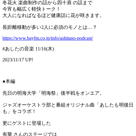
冬花火 楽曲制作の話から四十肩 の話まで
今宵も幅広く軽快トーク！
大人になればなるほど健康話に花が咲きます。
長距離移動が多い2人に必須のモノとは…？
https://www.bayfm.co.jp/info/ashitano-podcast/
#あしたの音楽 11/16(木)
2023/11/17 UP!
●本編
先日の明海大学「明海祭」後半戦をオンエア。
ジャズオーケストラ部と番組オリジナル曲「あしたも明後日
も」をコラボ！
更にゲストに登場した
有華 さんのステージでは