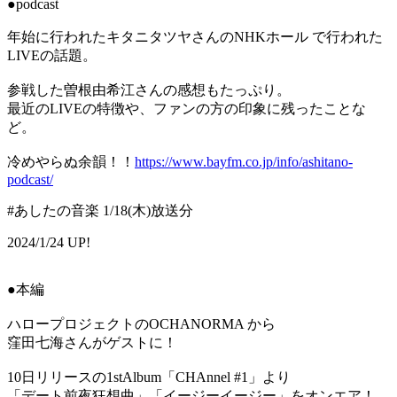
●podcast
年始に行われたキタニタツヤさんのNHKホール で行われた
LIVEの話題。
参戦した曽根由希江さんの感想もたっぷり。
最近のLIVEの特徴や、ファンの方の印象に残ったことな
ど。
冷めやらぬ余韻！！
https://www.bayfm.co.jp/info/ashitano-
podcast/
#あしたの音楽 1/18(木)放送分
2024/1/24 UP!
●本編
ハロープロジェクトのOCHANORMA から
窪田七海さんがゲストに！
10日リリースの1stAlbum「CHAnnel #1」より
「デート前夜狂想曲」「イージーイージー」をオンエア！