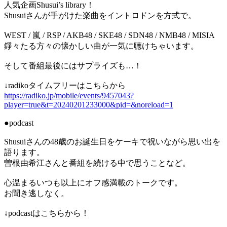
人気企画Shusui’s library！
Shusuiさんが手がけた楽曲をイントロドンを方式で。
WEST / 嵐 / RSP / AKB48 / SKE48 / SDN48 / NMB48 / MISIA
錚々たる方々の懐かしい曲が一気に聴けちゃいます。
そして番組最後にはサプライズも…！
↓radikoタイムフリーはこちらから
https://radiko.jp/mobile/events/9457043?
player=true&t=20240201233000&pid=&noreload=1
●podcast
Shusuiさんの48歳のお誕生日をケーキで祝いながら思い出を
語ります。
曽根由希江さんと番組を続ける中で思うことなど。
心温まるいつも以上にオフ感満載のトークです。
お聞き逃しなく。
↓podcastはこちらから！