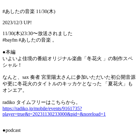
#あしたの音楽 11/30(木)
2023/12/3 UP!
11/30(木)23:30〜放送されました
#bayfm #あしたの音楽 。
●本編
いよいよ佳境の番組オリジナル楽曲「冬花火 」の制作スペ
シャル！
なんと、sax 奏者 宮里陽太さんに参加いただいた初公開音源
や更に冬花火のタイトルのキッカケとなった 「夏花火」も
オンエア。
radiko タイムフリーはこちらから。
https://radiko.jp/mobile/events/9161735?
player=true&t=20231130233000&pid=&noreload=1
●podcast