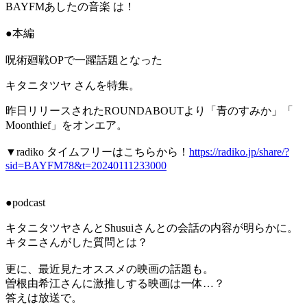
BAYFMあしたの音楽 は！
●本編
呪術廻戦OPで一躍話題となった
キタニタツヤ さんを特集。
昨日リリースされたROUNDABOUTより「青のすみか」「
Moonthief」をオンエア。
▼radiko タイムフリーはこちらから！
https://radiko.jp/share/?
sid=BAYFM78&t=20240111233000
●podcast
キタニタツヤさんとShusuiさんとの会話の内容が明らかに。
キタニさんがした質問とは？
更に、最近見たオススメの映画の話題も。
曽根由希江さんに激推しする映画は一体…？
答えは放送で。