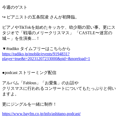
今週のゲスト
↪︎ ピアニストの五条院凌 さんが初降臨。
ピアノやTikTokを始めたキッカケ、幼少期の習い事。更にス
タジオで「戦場のメリークリスマス」 「CASTLE〜迷宮の
城～」を生演奏…！
▼#radiko タイムフリーはこちらから
https://radiko.jp/mobile/events/9194831?
player=true&t=20231207233000&pid=&noreload=1
●podcast ストリーミング配信
アルバム「Fablous」「お愛集」のお話や
クリスマスに行われるコンサートについてもたっぷりと伺い
ますよ。
更にジングルを一緒に制作！
https://www.bayfm.co.jp/info/ashitano-podcast/