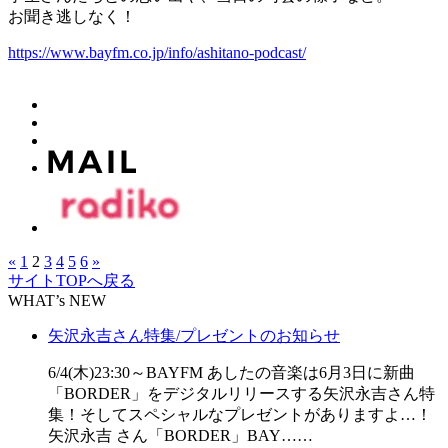
お聞き逃しなく！
https://www.bayfm.co.jp/info/ashitano-podcast/
«
1
2
3
4
5
6
»
サイトTOPへ戻る
WHAT’s NEW
矢沢永吉さん特集/プレゼントのお知らせ
6/4(木)23:30～BAYFM あしたの音楽は6月3日に新曲
「BORDER」をデジタルリリースする矢沢永吉さん特
集！そしてスペシャルなプレゼントがありますよ…！
矢沢永吉 さん「BORDER」BAY……