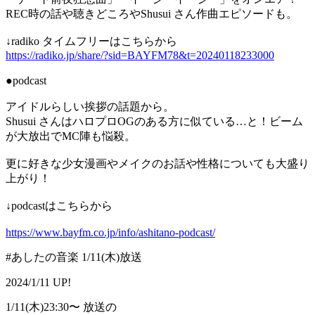
REC時の話や聴きどころやShusui さん作曲エピソードも。
↓radiko タイムフリーはこちらから
https://radiko.jp/share/?sid=BAYFM78&t=20240118233000
●podcast
アイドルらしい挨拶の話題から。
Shusui さんはハロプロOGのある方に似ている…と！ビーム
が大放出でMC陣も悩殺。
更に好きな少女漫画やメイクのお話や性格についても大盛り
上がり！
↓podcastはこちらから
https://www.bayfm.co.jp/info/ashitano-podcast/
#あしたの音楽 1/11(木)放送
2024/1/11 UP!
1/11(木)23:30〜 放送の