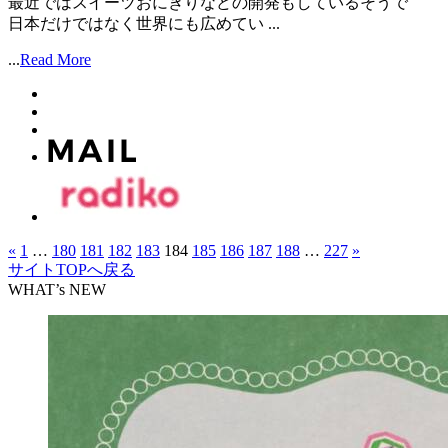
最近ではスイーツおにぎりなどの開発もしているそうで
日本だけではなく世界にも広めてい ...
...
Read More
«
1
…
180
181
182
183
184
185
186
187
188
…
227
»
サイトTOPへ戻る
WHAT’s NEW