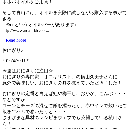
ホホバオイルをご用意！
そして青山には、オイルを実際に試しながら購入する事がで
きる
ne&deというオイルバーがあります♪
http://www.neandde.co ...
...
Read More
おにぎり♪
2016/4/30 UP!
今週はおにぎりに注目☆
おにぎりの専門家「オニギリスト」の横山久美子さんに
意外で美味しい、おにぎりの具を教えていただきました！
おにぎりの定番と言えば鮭や梅干し、おかか、こんぶ・・・
などですが
コーンとチーズの混ぜご飯を握ったり、赤ワインで炊いたご
飯を生ハムで巻いたりと・・・
さまざまな具材のレシピをウェブでも公開している横山さ
ん！