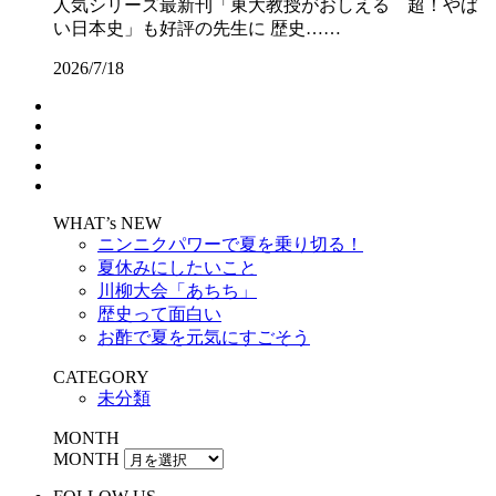
人気シリーズ最新刊「東大教授がおしえる 超！やば
い日本史」も好評の先生に 歴史……
2026/7/18
WHAT’s NEW
ニンニクパワーで夏を乗り切る！
夏休みにしたいこと
川柳大会「あちち」
歴史って面白い
お酢で夏を元気にすごそう
CATEGORY
未分類
MONTH
MONTH