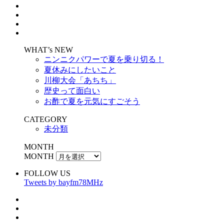
WHAT’s NEW
ニンニクパワーで夏を乗り切る！
夏休みにしたいこと
川柳大会「あちち」
歴史って面白い
お酢で夏を元気にすごそう
CATEGORY
未分類
MONTH
MONTH
FOLLOW US
Tweets by bayfm78MHz