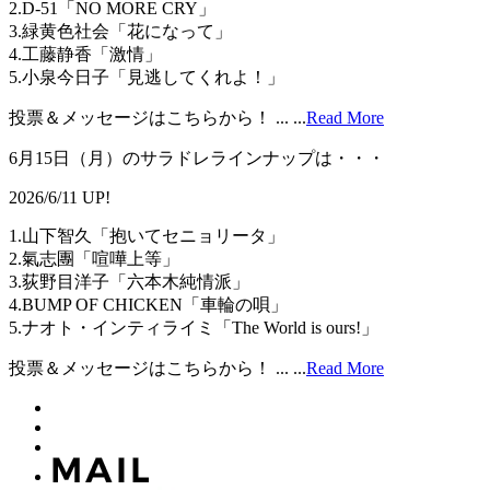
2.D-51「NO MORE CRY」
3.緑黄色社会「花になって」
4.工藤静香「激情」
5.小泉今日子「見逃してくれよ！」
投票＆メッセージはこちらから！ ...
...
Read More
6月15日（月）のサラドレラインナップは・・・
2026/6/11 UP!
1.山下智久「抱いてセニョリータ」
2.氣志團「喧嘩上等」
3.荻野目洋子「六本木純情派」
4.BUMP OF CHICKEN「車輪の唄」
5.ナオト・インティライミ「The World is ours!」
投票＆メッセージはこちらから！ ...
...
Read More