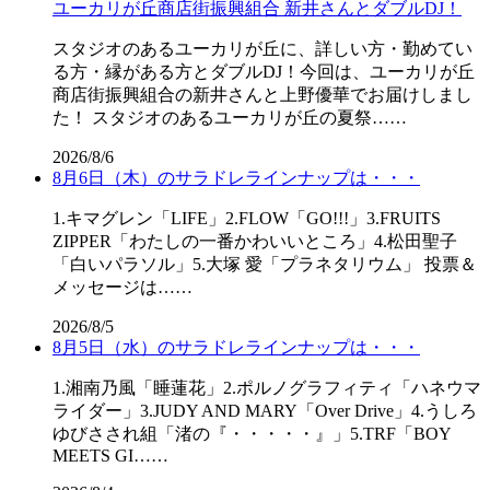
ユーカリが丘商店街振興組合 新井さんとダブルDJ！
スタジオのあるユーカリが丘に、詳しい方・勤めてい
る方・縁がある方とダブルDJ！今回は、ユーカリが丘
商店街振興組合の新井さんと上野優華でお届けしまし
た！ スタジオのあるユーカリが丘の夏祭……
2026/8/6
8月6日（木）のサラドレラインナップは・・・
1.キマグレン「LIFE」2.FLOW「GO!!!」3.FRUITS
ZIPPER「わたしの一番かわいいところ」4.松田聖子
「白いパラソル」5.大塚 愛「プラネタリウム」 投票＆
メッセージは……
2026/8/5
8月5日（水）のサラドレラインナップは・・・
1.湘南乃風「睡蓮花」2.ポルノグラフィティ「ハネウマ
ライダー」3.JUDY AND MARY「Over Drive」4.うしろ
ゆびさされ組「渚の『・・・・・』」5.TRF「BOY
MEETS GI……