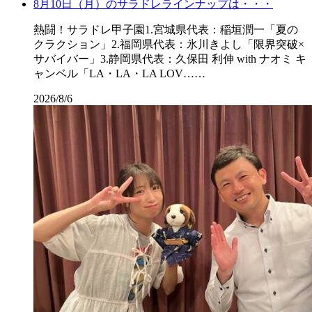
8月10日（月）のサラドレラインナップは・・・
熱闘！サラドレ甲子園1.宮城県代表：稲垣潤一「夏の
クラクション」2.福岡県代表：氷川きよし「限界突破×
サバイバー」3.静岡県代表：久保田 利伸 with ナオミ キ
ャンベル「LA・LA・LA LOV……
2026/8/6