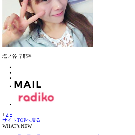
塩ノ谷 早耶香
1
2
»
サイトTOPへ戻る
WHAT’s NEW