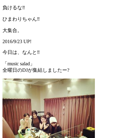
負けるな‼️
ひまわりちゃん‼
大集合。
2016/9/23 UP!
今日は、なんと‼️
「music salad」
全曜日のDJが集結しましたー?