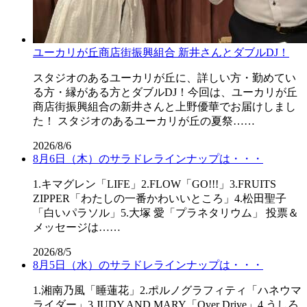
ユーカリが丘商店街振興組合 新井さんとダブルDJ！
スタジオのあるユーカリが丘に、詳しい方・勤めてい
る方・縁がある方とダブルDJ！今回は、ユーカリが丘
商店街振興組合の新井さんと上野優華でお届けしまし
た！ スタジオのあるユーカリが丘の夏祭……
2026/8/6
8月6日（木）のサラドレラインナップは・・・
1.キマグレン「LIFE」2.FLOW「GO!!!」3.FRUITS
ZIPPER「わたしの一番かわいいところ」4.松田聖子
「白いパラソル」5.大塚 愛「プラネタリウム」 投票＆
メッセージは……
2026/8/5
8月5日（水）のサラドレラインナップは・・・
1.湘南乃風「睡蓮花」2.ポルノグラフィティ「ハネウマ
ライダー」3.JUDY AND MARY「Over Drive」4.うしろ