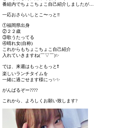
番組内でちょこちょこ自己紹介しましたが…
一応おさらいしとこ〜っと‼️
①福岡県出身
②２２歳
③歌うたってる
④晴れ女(自称)
これからもちょこちょこ自己紹介
入れていきますね(￣▽￣)✨
では、来週はもっともっと❗️
楽しいランチタイムを
一緒に過ごせます様にっ✨✨
がんばるぞー????
これから、よろしくお願い致します?