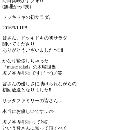
向日葵咲かすゾォ??
(無理かっ‼️笑)
ドッキドキの初サラダ。
2016/9/1 UP!
皆さん、ドッキドキの初サラダ
聞いてくださり
ありがとうございました〜‼️‼️
かなり緊張しちゃった
『music salad』の木曜担当
塩ノ谷 早耶香です(＾ｰ^)ノ笑
皆さんの優しさに助けられながらの
初回放送となりました‼️
サラダファミリーの皆さん…
本当にお優しいです…?✨
塩ノ谷 早耶香って誰⁉️
という皆さんに知って頂くべく