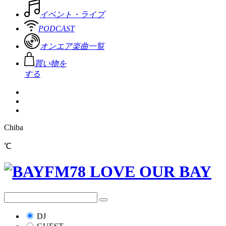
イベント・ライブ
PODCAST
オンエア楽曲一覧
買い物を
する
Chiba
℃
DJ