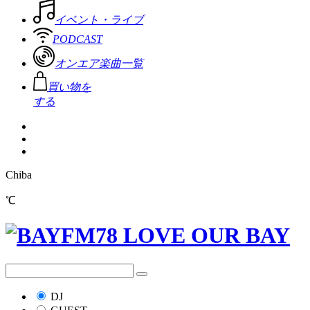
イベント・ライブ
PODCAST
オンエア楽曲一覧
買い物を
する
Chiba
℃
DJ