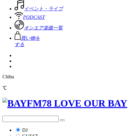
イベント・ライブ
PODCAST
オンエア楽曲一覧
買い物を
する
Chiba
℃
DJ