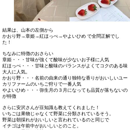
結果は、山本の左側から
かおり野→章姫→紅ほっぺ→やよいひめ で全問正解でし
た！
ちなみに特徴のおさらい
章姫・・・甘味が強くて酸味が少ないお子様に人気
紅ほっぺ・・・甘味と酸味のバランスがよくてコクのある味
大人に人気。
かおり野・・・名前の由来の通り独特な香りがおいしいユー
カリファームのいちご狩りで一番人気
やよいひめ・・・弥生月の３月になっても品質が落ちないの
が特徴
さらに安沢さんが豆知識も教えてくれました！
いちごは果物じゃなくて野菜に分類されているそう。
野菜は朝採れがおいしいと言われているのと同じで
イチゴは午前中がおいしいとのこと。