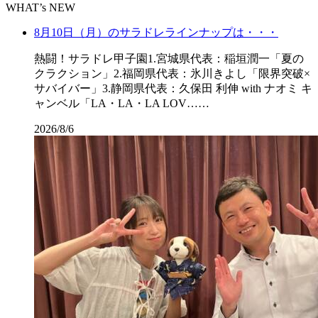
WHAT’s NEW
8月10日（月）のサラドレラインナップは・・・
熱闘！サラドレ甲子園1.宮城県代表：稲垣潤一「夏の
クラクション」2.福岡県代表：氷川きよし「限界突破×
サバイバー」3.静岡県代表：久保田 利伸 with ナオミ キ
ャンベル「LA・LA・LA LOV……
2026/8/6