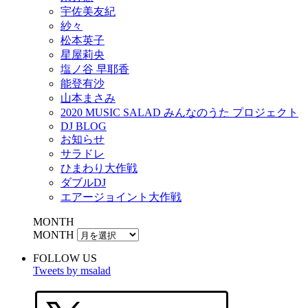
宇佐美友紀
紗々
松本英子
星屋莉央
塩ノ谷 早耶香
能登有沙
山本まさみ
2020 MUSIC SALAD みんなのうた プロジェクト
DJ BLOG
お知らせ
サラドレ
ひまわり大作戦
ダブルDJ
エアージョイント大作戦
MONTH
MONTH
FOLLOW US
Tweets by msalad