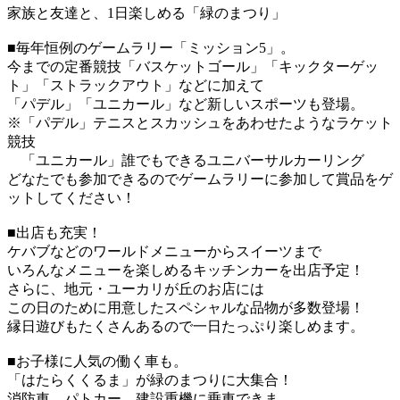
家族と友達と、1日楽しめる「緑のまつり」
■毎年恒例のゲームラリー「ミッション5」。
今までの定番競技「バスケットゴール」「キックターゲッ
ト」「ストラックアウト」などに加えて
「パデル」「ユニカール」など新しいスポーツも登場。
※「パデル」テニスとスカッシュをあわせたようなラケット
競技
「ユニカール」誰でもできるユニバーサルカーリング
どなたでも参加できるのでゲームラリーに参加して賞品をゲ
ットしてください！
■出店も充実！
ケバブなどのワールドメニューからスイーツまで
いろんなメニューを楽しめるキッチンカーを出店予定！
さらに、地元・ユーカリが丘のお店には
この日のために用意したスペシャルな品物が多数登場！
縁日遊びもたくさんあるので一日たっぷり楽しめます。
■お子様に人気の働く車も。
「はたらくくるま」が緑のまつりに大集合！
消防車、パトカー、建設重機に乗車できま