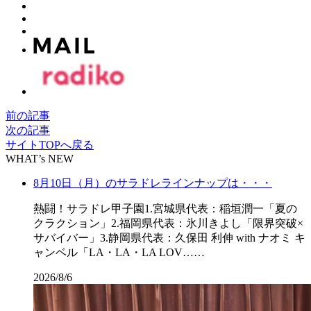
前の記事
次の記事
サイトTOPへ戻る
WHAT’s NEW
8月10日（月）のサラドレラインナップは・・・
熱闘！サラドレ甲子園1.宮城県代表：稲垣潤一「夏の
クラクション」2.福岡県代表：氷川きよし「限界突破×
サバイバー」3.静岡県代表：久保田 利伸 with ナオミ キ
ャンベル「LA・LA・LA LOV……
2026/8/6