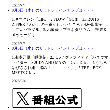
2026/8/6
8月6日（木）のサラドレラインナップは・・・
1.キマグレン「LIFE」2.FLOW「GO!!!」3.FRUITS
ZIPPER「わたしの一番かわいいところ」4.松田聖子
「白いパラソル」5.大塚 愛「プラネタリウム」 投票＆
メッセージは……
2026/8/5
8月5日（水）のサラドレラインナップは・・・
1.湘南乃風「睡蓮花」2.ポルノグラフィティ「ハネウマ
ライダー」3.JUDY AND MARY「Over Drive」4.うしろ
ゆびさされ組「渚の『・・・・・』」5.TRF「BOY
MEETS GI……
2026/8/4