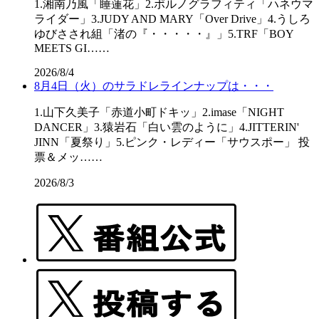
1.湘南乃風「睡蓮花」2.ポルノグラフィティ「ハネウマ
ライダー」3.JUDY AND MARY「Over Drive」4.うしろ
ゆびさされ組「渚の『・・・・・』」5.TRF「BOY
MEETS GI……
2026/8/4
8月4日（火）のサラドレラインナップは・・・
1.山下久美子「赤道小町ドキッ」2.imase「NIGHT
DANCER」3.猿岩石「白い雲のように」4.JITTERIN'
JINN「夏祭り」5.ピンク・レディー「サウスポー」 投
票＆メッ……
2026/8/3