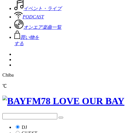
イベント・ライブ
PODCAST
オンエア楽曲一覧
買い物を
する
Chiba
℃
DJ