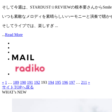
そして今週は、STARDUST☆REVIEWの根本要さんからSmile
いつも素敵なメロディを素晴らしいハーモニーと演奏で聴か
そしてライブでは、楽しすぎ ...
...
Read More
«
1
…
189
190
191
192
193
194
195
196
197
…
211
»
サイトTOPへ戻る
WHAT’s NEW