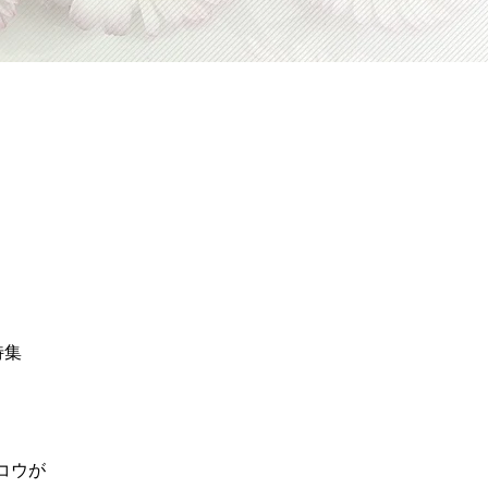
特集
コウが