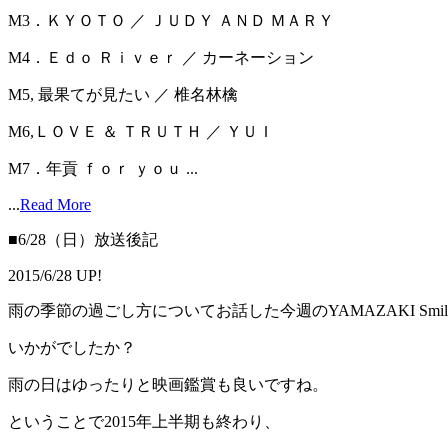
M3．ＫＹＯＴＯ ／ ＪＵＤＹ ＡＮＤ ＭＡＲＹ
M4．Ｅｄｏ Ｒｉｖｅｒ ／ カーネーション
M5, 最果てが見たい ／ 椎名林檎
M6,ＬＯＶＥ ＆ ＴＲＵＴＨ ／ ＹＵＩ
M7．年貢 ｆｏｒ ｙｏｕ ...
...
Read More
■6/28（日）放送後記
2015/6/28 UP!
雨の季節の過ごし方についてお話した今週のYAMAZAKI Smile 
いかがでしたか？
雨の日はゆったりと映画鑑賞も良いですね。
ということで2015年上半期も終わり、