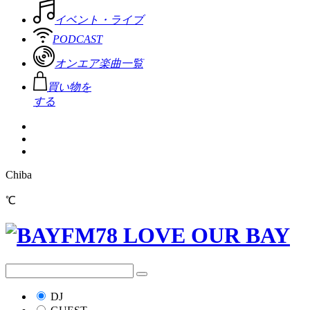
イベント・ライブ
PODCAST
オンエア楽曲一覧
買い物を
する
Chiba
℃
DJ