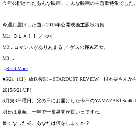
今年公開されたあんな映画、こんな映画の主題歌特集でした
今週お届けした曲～2015年公開映画主題歌特集
M1; ＯＬＡ！！ ／ ゆず
M2．ロマンスがありあまる ／ ゲスの極み乙女。
M3 ...
...
Read More
■6/21（日）放送後記～STARDUST REVIEW 根本要さんからのSm
2015/6/21 UP!
6月第3日曜日、父の日にお届けした今日のYAMAZAKI Smil
明日は夏至。一年で一番昼間が長い日ですね。
長くなった昼、あなたは何をしますか？