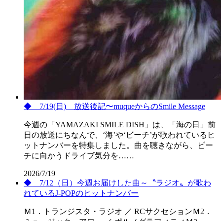
◆ 7/19(日) 放送後記〜muqueからのSmile Message
今週の「YAMAZAKI SMILE DISH」は、「海の日」前
日の放送にちなんで、‘海’や‘ビーチ’が歌われているヒ
ットナンバーを特集しました。曲を聴きながら、ビー
チに向かうドライブ気分を……
2026/7/19
◆ 7/12（日）今週お届けした曲～〝ラジオ〟が歌わ
れているJ-POPのヒットナンバー
Ｍ1．トランジスタ・ラジオ ／ RCサクセションＭ2．