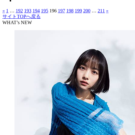
«
1
…
192
193
194
195
196
197
198
199
200
…
211
»
サイトTOPへ戻る
WHAT’s NEW