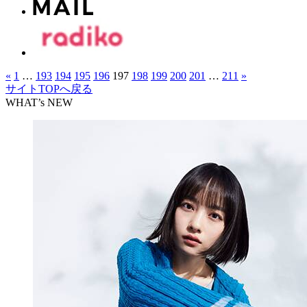
«
1
…
193
194
195
196
197
198
199
200
201
…
211
»
サイトTOPへ戻る
WHAT’s NEW