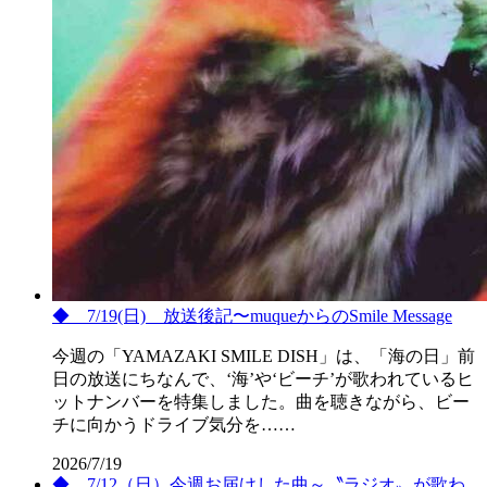
◆ 7/19(日) 放送後記〜muqueからのSmile Message
今週の「YAMAZAKI SMILE DISH」は、「海の日」前
日の放送にちなんで、‘海’や‘ビーチ’が歌われているヒ
ットナンバーを特集しました。曲を聴きながら、ビー
チに向かうドライブ気分を……
2026/7/19
◆ 7/12（日）今週お届けした曲～〝ラジオ〟が歌わ