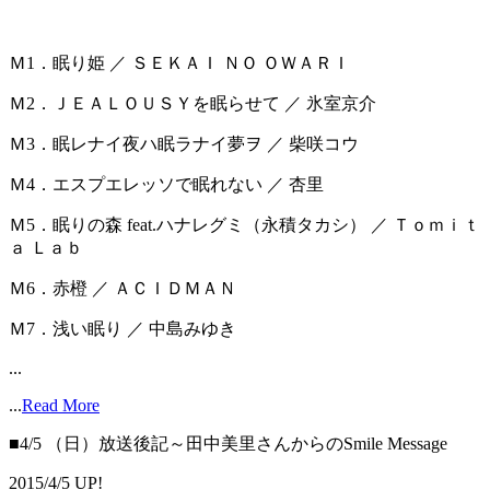
Ｍ1．眠り姫 ／ ＳＥＫＡＩ ＮＯ ＯＷＡＲＩ
Ｍ2．ＪＥＡＬＯＵＳＹを眠らせて ／ 氷室京介
Ｍ3．眠レナイ夜ハ眠ラナイ夢ヲ ／ 柴咲コウ
Ｍ4．エスプエレッソで眠れない ／ 杏里
Ｍ5．眠りの森 feat.ハナレグミ（永積タカシ） ／ Ｔｏｍｉｔ
ａ Ｌａｂ
Ｍ6．赤橙 ／ ＡＣＩＤＭＡＮ
Ｍ7．浅い眠り ／ 中島みゆき
...
...
Read More
■4/5 （日）放送後記～田中美里さんからのSmile Message
2015/4/5 UP!