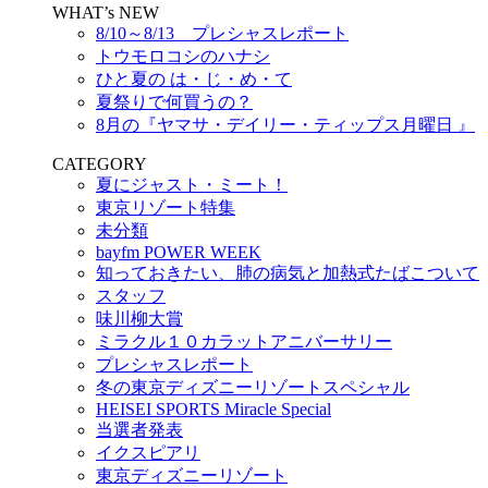
WHAT’s NEW
8/10～8/13 プレシャスレポート
トウモロコシのハナシ
ひと夏の は・じ・め・て
夏祭りで何買うの？
8月の『ヤマサ・デイリー・ティップス月曜日 』
CATEGORY
夏にジャスト・ミート！
東京リゾート特集
未分類
bayfm POWER WEEK
知っておきたい、肺の病気と加熱式たばこついて
スタッフ
味川柳大賞
ミラクル１０カラットアニバーサリー
プレシャスレポート
冬の東京ディズニーリゾートスペシャル
HEISEI SPORTS Miracle Special
当選者発表
イクスピアリ
東京ディズニーリゾート