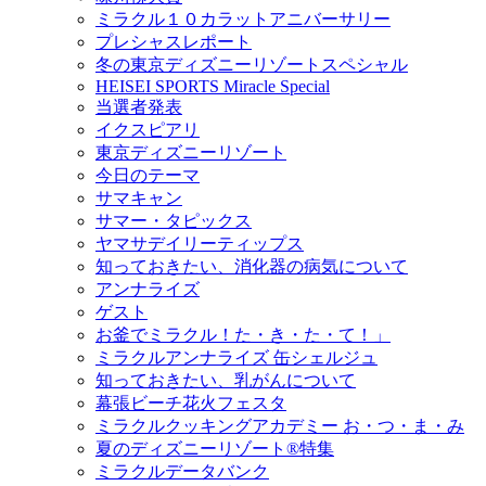
ミラクル１０カラットアニバーサリー
プレシャスレポート
冬の東京ディズニーリゾートスペシャル
HEISEI SPORTS Miracle Special
当選者発表
イクスピアリ
東京ディズニーリゾート
今日のテーマ
サマキャン
サマー・タピックス
ヤマサデイリーティップス
知っておきたい、消化器の病気について
アンナライズ
ゲスト
お釜でミラクル！た・き・た・て！」
ミラクルアンナライズ 缶シェルジュ
知っておきたい、乳がんについて
幕張ビーチ花火フェスタ
ミラクルクッキングアカデミー お・つ・ま・み
夏のディズニーリゾート®特集
ミラクルデータバンク