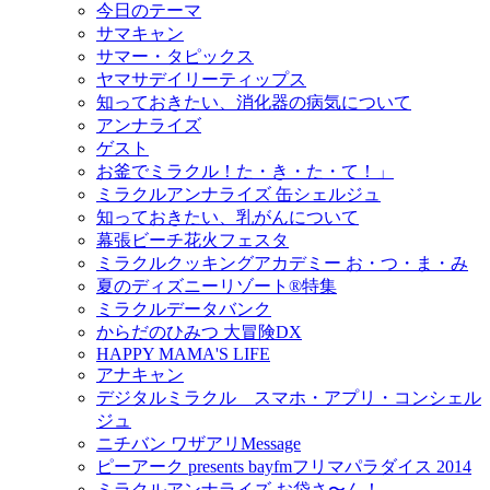
今日のテーマ
サマキャン
サマー・タピックス
ヤマサデイリーティップス
知っておきたい、消化器の病気について
アンナライズ
ゲスト
お釜でミラクル！た・き・た・て！」
ミラクルアンナライズ 缶シェルジュ
知っておきたい、乳がんについて
幕張ビーチ花火フェスタ
ミラクルクッキングアカデミー お・つ・ま・み
夏のディズニーリゾート®特集
ミラクルデータバンク
からだのひみつ 大冒険DX
HAPPY MAMA'S LIFE
アナキャン
デジタルミラクル スマホ・アプリ・コンシェル
ジュ
ニチバン ワザアリMessage
ピーアーク presents bayfmフリマパラダイス 2014
ミラクルアンナライズ お袋さ〜ん！