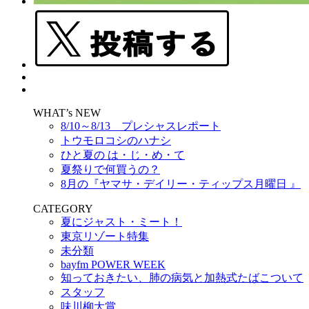
WHAT’s NEW
8/10～8/13 プレシャスレポート
トウモロコシのハナシ
ひと夏の は・じ・め・て
夏祭りで何買うの？
8月の『ヤマサ・デイリー・ティップス月曜日 』
CATEGORY
夏にジャスト・ミート！
東京リゾート特集
未分類
bayfm POWER WEEK
知っておきたい、肺の病気と加熱式たばこついて
スタッフ
味川柳大賞