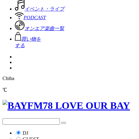
イベント・ライブ
PODCAST
オンエア楽曲一覧
買い物を
する
Chiba
℃
DJ