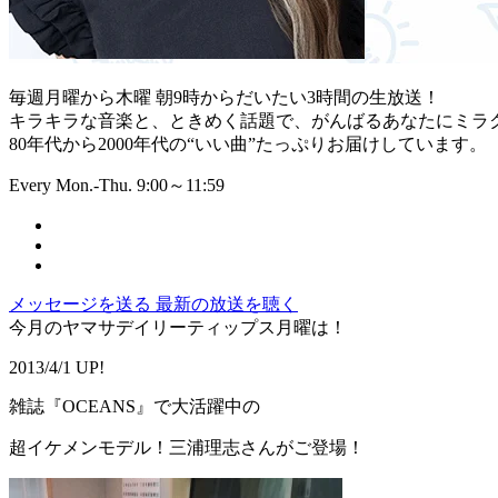
毎週月曜から木曜 朝9時からだいたい3時間の生放送！
キラキラな音楽と、ときめく話題で、がんばるあなたにミラ
80年代から2000年代の“いい曲”たっぷりお届けしています。
Every Mon.-Thu. 9:00～11:59
メッセージを送る
最新の放送を聴く
今月のヤマサデイリーティップス月曜は！
2013/4/1 UP!
雑誌『OCEANS』で大活躍中の
超イケメンモデル！三浦理志さんがご登場！