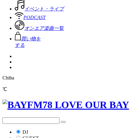
イベント・ライブ
PODCAST
オンエア楽曲一覧
買い物を
する
Chiba
℃
DJ