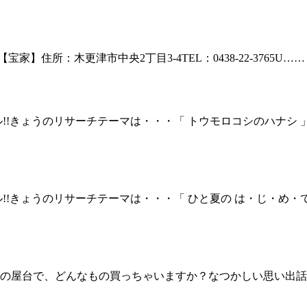
【宝家】住所：木更津市中央2丁目3-4TEL：0438-22-3765U……
!!きょうのリサーチテーマは・・・「 トウモロコシのハナシ
!!きょうのリサーチテーマは・・・「 ひと夏の は・じ・め・
台で、どんなもの買っちゃいますか？なつかしい思い出話も一緒に教え