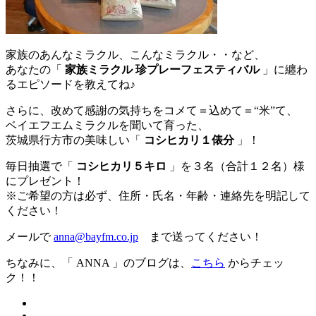
家族のあんなミラクル、こんなミラクル・・など、
あなたの「
家族ミラクル 珍プレーフェスティバル
」に纏わ
るエピソードを教えてね♪
さらに、改めて感謝の気持ちをコメて＝込めて＝“米”て、
ベイエフエムミラクルを聞いて育った、
茨城県行方市の美味しい「
コシヒカリ１俵分
」！
毎日抽選で「
コシヒカリ５キロ
」を３名（合計１２名）様
にプレゼント！
※ご希望の方は必ず、住所・氏名・年齢・連絡先を明記して
ください！
メールで
anna@bayfm.co.jp
まで送ってください！
ちなみに、「 ANNA 」のブログは、
こちら
からチェッ
ク！！