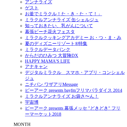
アンナライズ
ゲスト
お釜でミラクル！た・き・た・て！」
ミラクルアンナライズ 缶シェルジュ
知っておきたい、乳がんについて
幕張ビーチ花火フェスタ
ミラクルクッキングアカデミー お・つ・ま・み
夏のディズニーリゾート®特集
ミラクルデータバンク
からだのひみつ 大冒険DX
HAPPY MAMA'S LIFE
アナキャン
デジタルミラクル スマホ・アプリ・コンシェル
ジュ
ニチバン ワザアリMessage
ピーアーク presents bayfmフリマパラダイス 2014
ミラクルアンナライズ お袋さ〜ん！
宇宙博
ピーアーク presents 幕張メッセ "どきどき" フリ
ーマーケット2018
MONTH