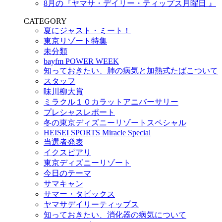
8月の『ヤマサ・デイリー・ティップス月曜日 』
CATEGORY
夏にジャスト・ミート！
東京リゾート特集
未分類
bayfm POWER WEEK
知っておきたい、肺の病気と加熱式たばこついて
スタッフ
味川柳大賞
ミラクル１０カラットアニバーサリー
プレシャスレポート
冬の東京ディズニーリゾートスペシャル
HEISEI SPORTS Miracle Special
当選者発表
イクスピアリ
東京ディズニーリゾート
今日のテーマ
サマキャン
サマー・タピックス
ヤマサデイリーティップス
知っておきたい、消化器の病気について