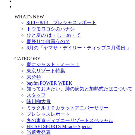
WHAT’s NEW
8/10～8/13 プレシャスレポート
トウモロコシのハナシ
ひと夏の は・じ・め・て
夏祭りで何買うの？
8月の『ヤマサ・デイリー・ティップス月曜日 』
CATEGORY
夏にジャスト・ミート！
東京リゾート特集
未分類
bayfm POWER WEEK
知っておきたい、肺の病気と加熱式たばこついて
スタッフ
味川柳大賞
ミラクル１０カラットアニバーサリー
プレシャスレポート
冬の東京ディズニーリゾートスペシャル
HEISEI SPORTS Miracle Special
当選者発表