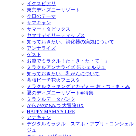
イクスピアリ
東京ディズニーリゾート
今日のテーマ
サマキャン
サマー・タピックス
ヤマサデイリーティップス
知っておきたい、消化器の病気について
アンナライズ
ゲスト
お釜でミラクル！た・き・た・て！」
ミラクルアンナライズ 缶シェルジュ
知っておきたい、乳がんについて
幕張ビーチ花火フェスタ
ミラクルクッキングアカデミー お・つ・ま・み
夏のディズニーリゾート®特集
ミラクルデータバンク
からだのひみつ 大冒険DX
HAPPY MAMA'S LIFE
アナキャン
デジタルミラクル スマホ・アプリ・コンシェル
ジュ