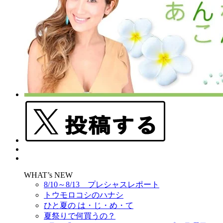
WHAT’s NEW
8/10～8/13 プレシャスレポート
トウモロコシのハナシ
ひと夏の は・じ・め・て
夏祭りで何買うの？