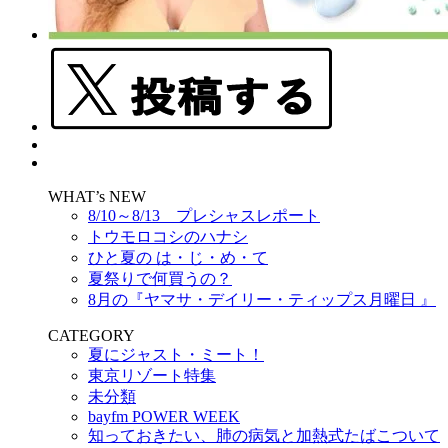
WHAT’s NEW
8/10～8/13 プレシャスレポート
トウモロコシのハナシ
ひと夏の は・じ・め・て
夏祭りで何買うの？
8月の『ヤマサ・デイリー・ティップス月曜日 』
CATEGORY
夏にジャスト・ミート！
東京リゾート特集
未分類
bayfm POWER WEEK
知っておきたい、肺の病気と加熱式たばこついて