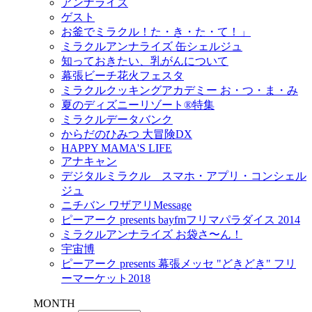
アンナライズ
ゲスト
お釜でミラクル！た・き・た・て！」
ミラクルアンナライズ 缶シェルジュ
知っておきたい、乳がんについて
幕張ビーチ花火フェスタ
ミラクルクッキングアカデミー お・つ・ま・み
夏のディズニーリゾート®特集
ミラクルデータバンク
からだのひみつ 大冒険DX
HAPPY MAMA'S LIFE
アナキャン
デジタルミラクル スマホ・アプリ・コンシェル
ジュ
ニチバン ワザアリMessage
ピーアーク presents bayfmフリマパラダイス 2014
ミラクルアンナライズ お袋さ〜ん！
宇宙博
ピーアーク presents 幕張メッセ "どきどき" フリ
ーマーケット2018
MONTH