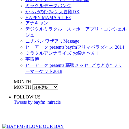
ミラクルデータバンク
からだのひみつ 大冒険DX
HAPPY MAMA'S LIFE
アナキャン
デジタルミラクル スマホ・アプリ・コンシェル
ジュ
ニチバン ワザアリMessage
ピーアーク presents bayfmフリマパラダイス 2014
ミラクルアンナライズ お袋さ〜ん！
宇宙博
ピーアーク presents 幕張メッセ "どきどき" フリ
ーマーケット2018
MONTH
MONTH
FOLLOW US
Tweets by bayfm_miracle