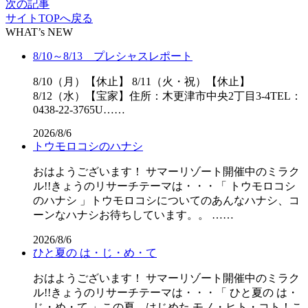
次の記事
サイトTOPへ戻る
WHAT’s NEW
8/10～8/13 プレシャスレポート
8/10（月）【休止】 8/11（火・祝）【休止】
8/12（水）【宝家】住所：木更津市中央2丁目3-4TEL：
0438-22-3765U……
2026/8/6
トウモロコシのハナシ
おはようございます！ サマーリゾート開催中のミラク
ル!!きょうのリサーチテーマは・・・「 トウモロコシ
のハナシ 」トウモロコシについてのあんなハナシ、コ
ーンなハナシお待ちしています。。 ……
2026/8/6
ひと夏の は・じ・め・て
おはようございます！ サマーリゾート開催中のミラク
ル!!きょうのリサーチテーマは・・・「 ひと夏の は・
じ・め・て 」この夏、はじめた モノ・ヒト・コト！こ