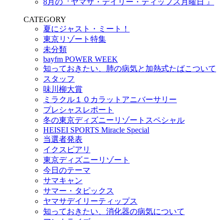
8月の『ヤマサ・デイリー・ティップス月曜日 』
CATEGORY
夏にジャスト・ミート！
東京リゾート特集
未分類
bayfm POWER WEEK
知っておきたい、肺の病気と加熱式たばこついて
スタッフ
味川柳大賞
ミラクル１０カラットアニバーサリー
プレシャスレポート
冬の東京ディズニーリゾートスペシャル
HEISEI SPORTS Miracle Special
当選者発表
イクスピアリ
東京ディズニーリゾート
今日のテーマ
サマキャン
サマー・タピックス
ヤマサデイリーティップス
知っておきたい、消化器の病気について