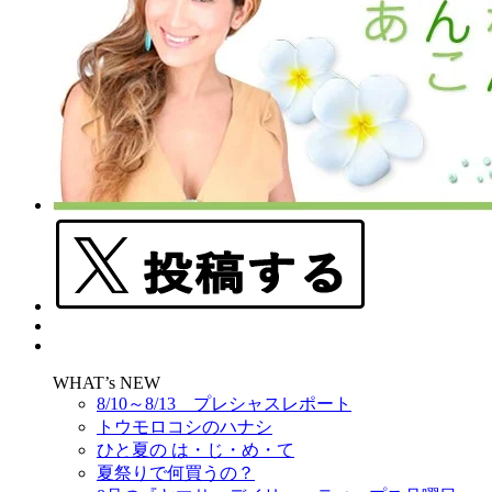
WHAT’s NEW
8/10～8/13 プレシャスレポート
トウモロコシのハナシ
ひと夏の は・じ・め・て
夏祭りで何買うの？