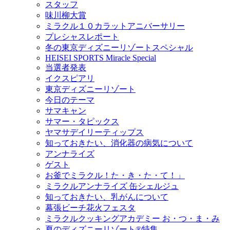
スタッフ
味川柳大賞
ミラクル１０カラットアニバーサリー
プレシャスレポート
冬の東京ディズニーリゾートスペシャル
HEISEI SPORTS Miracle Special
当選者発表
イクスピアリ
東京ディズニーリゾート
今日のテーマ
サマキャン
サマー・タピックス
ヤマサデイリーティップス
知っておきたい、消化器の病気について
アンナライズ
ゲスト
お釜でミラクル！た・き・た・て！」
ミラクルアンナライズ 缶シェルジュ
知っておきたい、乳がんについて
幕張ビーチ花火フェスタ
ミラクルクッキングアカデミー お・つ・ま・み
夏のディズニーリゾート®特集