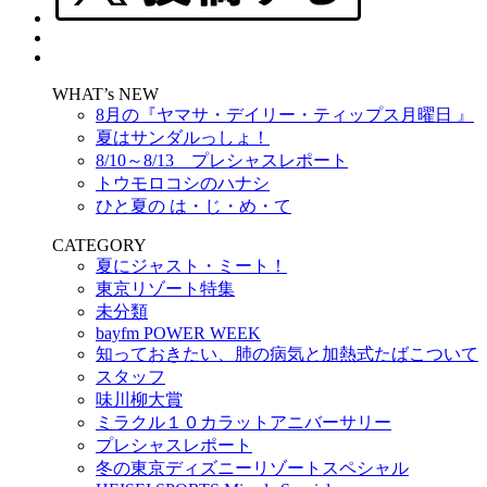
WHAT’s NEW
8月の『ヤマサ・デイリー・ティップス月曜日 』
夏はサンダルっしょ！
8/10～8/13 プレシャスレポート
トウモロコシのハナシ
ひと夏の は・じ・め・て
CATEGORY
夏にジャスト・ミート！
東京リゾート特集
未分類
bayfm POWER WEEK
知っておきたい、肺の病気と加熱式たばこついて
スタッフ
味川柳大賞
ミラクル１０カラットアニバーサリー
プレシャスレポート
冬の東京ディズニーリゾートスペシャル