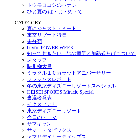
トウモロコシのハナシ
ひと夏の は・じ・め・て
CATEGORY
夏にジャスト・ミート！
東京リゾート特集
未分類
bayfm POWER WEEK
知っておきたい、肺の病気と加熱式たばこついて
スタッフ
味川柳大賞
ミラクル１０カラットアニバーサリー
プレシャスレポート
冬の東京ディズニーリゾートスペシャル
HEISEI SPORTS Miracle Special
当選者発表
イクスピアリ
東京ディズニーリゾート
今日のテーマ
サマキャン
サマー・タピックス
ヤマサデイリーティップス