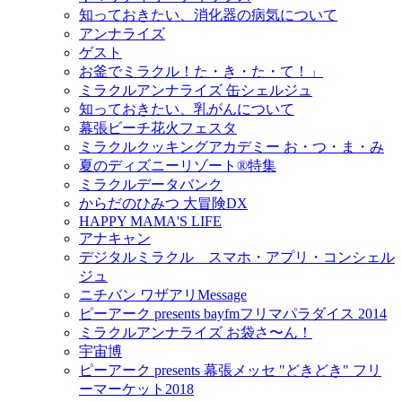
知っておきたい、消化器の病気について
アンナライズ
ゲスト
お釜でミラクル！た・き・た・て！」
ミラクルアンナライズ 缶シェルジュ
知っておきたい、乳がんについて
幕張ビーチ花火フェスタ
ミラクルクッキングアカデミー お・つ・ま・み
夏のディズニーリゾート®特集
ミラクルデータバンク
からだのひみつ 大冒険DX
HAPPY MAMA'S LIFE
アナキャン
デジタルミラクル スマホ・アプリ・コンシェル
ジュ
ニチバン ワザアリMessage
ピーアーク presents bayfmフリマパラダイス 2014
ミラクルアンナライズ お袋さ〜ん！
宇宙博
ピーアーク presents 幕張メッセ "どきどき" フリ
ーマーケット2018