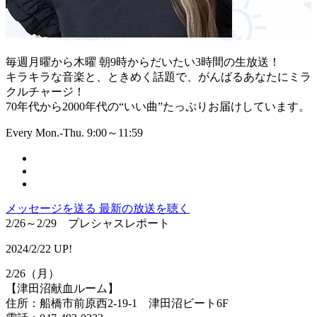
毎週月曜から木曜 朝9時からだいたい3時間の生放送！
キラキラな音楽と、ときめく話題で、がんばるあなたにミラ
クルチャージ！
70年代から2000年代の“いい曲”たっぷりお届けしています。
Every Mon.-Thu. 9:00～11:59
メッセージを送る
最新の放送を聴く
2/26～2/29 プレシャスレポート
2024/2/22 UP!
2/26（月）
【津田沼献血ルーム】
住所：船橋市前原西2-19-1 津田沼ビート6F