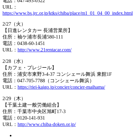
電話：047-493-0322
URL：
https://www.bs.jrc.or.jp/ktks/chiba/place/m1_01_04_00_index.html
2/27（火）
【日進レンタカー 長浦営業所】
住所：袖ケ浦市長浦580-111
電話：0438-60-1451
URL：
http://www.21rentacar.com/
2/28（水）
【カフェ・プレジール】
住所：浦安市東野3-4-37 コンシェール舞浜 東館1F
電話：047-705-7788（コンシェール舞浜）
URL：
https://riei-kaigo.jp/concier/concier-maihama/
2/29（木）
【千葉土建一般労働組合】
住所：千葉市中央区旭町17-3
電話：0120-141-931
URL：
http://www.chiba-doken.or.jp/