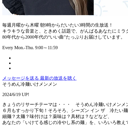
毎週月曜から木曜 朝9時からだいたい3時間の生放送！
キラキラな音楽と、ときめく話題で、がんばるあなたにミラ
80年代から2000年代の“いい曲”たっぷりお届けしています。
Every Mon.-Thu. 9:00～11:59
メッセージを送る
最新の放送を聴く
そうめん冷麺いけメンメン
2024/6/19 UP!
きょうのリサーチテーマは・・・ そうめん冷麺いけメンメ
６月もすっかり下旬！そろそろ、シーズン イン ザ 冷たい
細麺？太麺？味付けは？薬味は？具材は？などなど、
あなたの「いけてる感じの冷やし系の麺」を、いろいろ教え