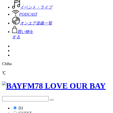
イベント・ライブ
PODCAST
オンエア楽曲一覧
買い物を
する
Chiba
℃
DJ