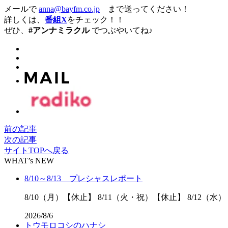
メールで
anna@bayfm.co.jp
まで送ってください！
詳しくは、
番組X
をチェック！！
ぜひ、
#アンナミラクル
でつぶやいてね♪
前の記事
次の記事
サイトTOPへ戻る
WHAT’s NEW
8/10～8/13 プレシャスレポート
8/10（月）【休止】 8/11（火・祝）【休止】 8/12（水）
2026/8/6
トウモロコシのハナシ