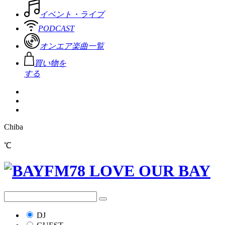
イベント・ライブ
PODCAST
オンエア楽曲一覧
買い物を
する
Chiba
℃
DJ