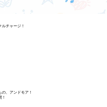
クルチャージ！
もの、アンドモア！
間！