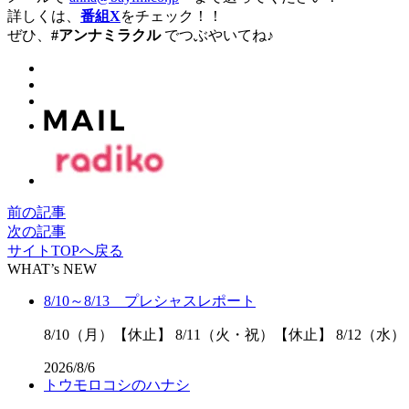
詳しくは、
番組X
をチェック！！
ぜひ、
#アンナミラクル
でつぶやいてね♪
前の記事
次の記事
サイトTOPへ戻る
WHAT’s NEW
8/10～8/13 プレシャスレポート
8/10（月）【休止】 8/11（火・祝）【休止】 8/12（水）
2026/8/6
トウモロコシのハナシ