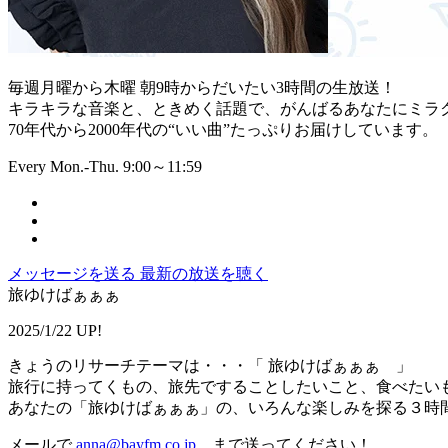
毎週月曜から木曜 朝9時からだいたい3時間の生放送！
キラキラな音楽と、ときめく話題で、がんばるあなたにミラ
70年代から2000年代の“いい曲”たっぷりお届けしています。
Every Mon.-Thu. 9:00～11:59
メッセージを送る
最新の放送を聴く
旅ゆけばぁぁぁ
2025/1/22 UP!
きょうのリサーチテーマは・・・「 旅ゆけばぁぁぁ 」
旅行に持ってくもの、旅先ですることしたいこと、食べたい
あなたの「旅ゆけばぁぁぁ」の、いろんな楽しみを探る３時
メールで
anna@bayfm.co.jp
まで送ってください！