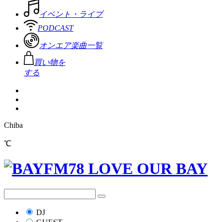
イベント・ライブ
PODCAST
オンエア楽曲一覧
買い物を
する
Chiba
℃
DJ