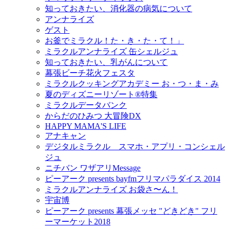
知っておきたい、消化器の病気について
アンナライズ
ゲスト
お釜でミラクル！た・き・た・て！」
ミラクルアンナライズ 缶シェルジュ
知っておきたい、乳がんについて
幕張ビーチ花火フェスタ
ミラクルクッキングアカデミー お・つ・ま・み
夏のディズニーリゾート®特集
ミラクルデータバンク
からだのひみつ 大冒険DX
HAPPY MAMA'S LIFE
アナキャン
デジタルミラクル スマホ・アプリ・コンシェル
ジュ
ニチバン ワザアリMessage
ピーアーク presents bayfmフリマパラダイス 2014
ミラクルアンナライズ お袋さ〜ん！
宇宙博
ピーアーク presents 幕張メッセ "どきどき" フリ
ーマーケット2018