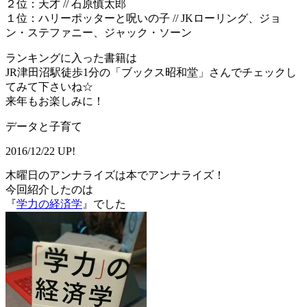
２位：天才 // 石原慎太郎
１位：ハリーポッターと呪いの子 // JKローリング、ジョ
ン・ステファニー、ジャック・ソーン
ランキングに入った書籍は
JR津田沼駅徒歩1分の「ブックス昭和堂」さんでチェックし
てみて下さいね☆
来年もお楽しみに！
データと子育て
2016/12/22 UP!
木曜日のアンナライズは本でアンナライズ！
今回紹介したのは
『
学力の経済学
』でした