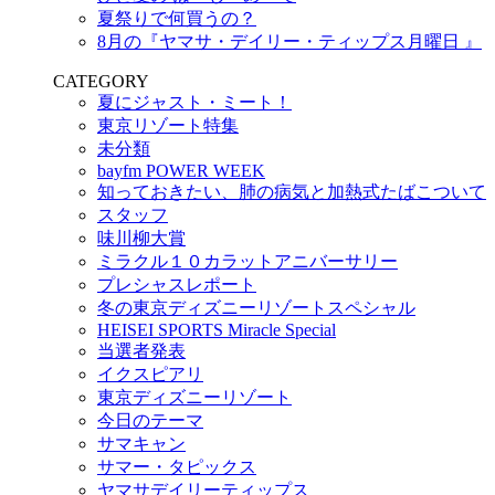
夏祭りで何買うの？
8月の『ヤマサ・デイリー・ティップス月曜日 』
CATEGORY
夏にジャスト・ミート！
東京リゾート特集
未分類
bayfm POWER WEEK
知っておきたい、肺の病気と加熱式たばこついて
スタッフ
味川柳大賞
ミラクル１０カラットアニバーサリー
プレシャスレポート
冬の東京ディズニーリゾートスペシャル
HEISEI SPORTS Miracle Special
当選者発表
イクスピアリ
東京ディズニーリゾート
今日のテーマ
サマキャン
サマー・タピックス
ヤマサデイリーティップス