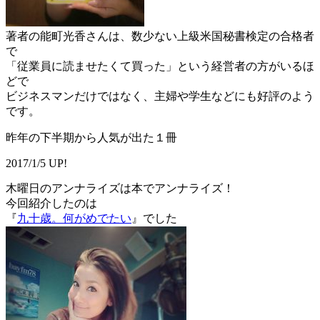
著者の能町光香さんは、数少ない上級米国秘書検定の合格者
で
「従業員に読ませたくて買った」という経営者の方がいるほ
どで
ビジネスマンだけではなく、主婦や学生などにも好評のよう
です。
昨年の下半期から人気が出た１冊
2017/1/5 UP!
木曜日のアンナライズは本でアンナライズ！
今回紹介したのは
『
九十歳。何がめでたい
』でした