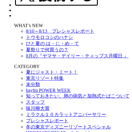
WHAT’s NEW
8/10～8/13 プレシャスレポート
トウモロコシのハナシ
ひと夏の は・じ・め・て
夏祭りで何買うの？
8月の『ヤマサ・デイリー・ティップス月曜日 』
CATEGORY
夏にジャスト・ミート！
東京リゾート特集
未分類
bayfm POWER WEEK
知っておきたい、肺の病気と加熱式たばこついて
スタッフ
味川柳大賞
ミラクル１０カラットアニバーサリー
プレシャスレポート
冬の東京ディズニーリゾートスペシャル