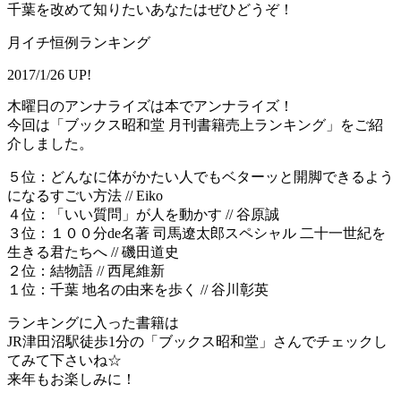
千葉を改めて知りたいあなたはぜひどうぞ！
月イチ恒例ランキング
2017/1/26 UP!
木曜日のアンナライズは本でアンナライズ！
今回は「ブックス昭和堂 月刊書籍売上ランキング」をご紹
介しました。
５位：どんなに体がかたい人でもベターッと開脚できるよう
になるすごい方法 // Eiko
４位：「いい質問」が人を動かす // 谷原誠
３位：１００分de名著 司馬遼太郎スペシャル 二十一世紀を
生きる君たちへ // 磯田道史
２位：結物語 // 西尾維新
１位：千葉 地名の由来を歩く // 谷川彰英
ランキングに入った書籍は
JR津田沼駅徒歩1分の「ブックス昭和堂」さんでチェックし
てみて下さいね☆
来年もお楽しみに！