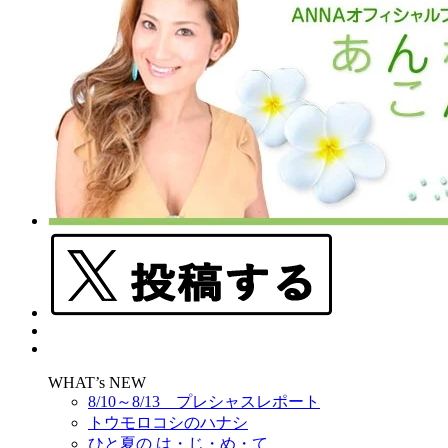
WHAT’s NEW
8/10～8/13 プレシャスレポート
トウモロコシのハナシ
ひと夏の は・じ・め・て