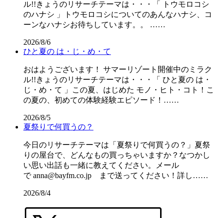
ル!!きょうのリサーチテーマは・・・「 トウモロコシ
のハナシ 」トウモロコシについてのあんなハナシ、コ
ーンなハナシお待ちしています。。 ……
2026/8/6
ひと夏の は・じ・め・て
おはようございます！ サマーリゾート開催中のミラク
ル!!きょうのリサーチテーマは・・・「 ひと夏の は・
じ・め・て 」この夏、はじめた モノ・ヒト・コト！こ
の夏の、初めての体験経験エピソード！……
2026/8/5
夏祭りで何買うの？
今日のリサーチテーマは「夏祭りで何買うの？」夏祭
りの屋台で、どんなもの買っちゃいますか？なつかし
い思い出話も一緒に教えてください。メール
で anna@bayfm.co.jp まで送ってください！詳し……
2026/8/4