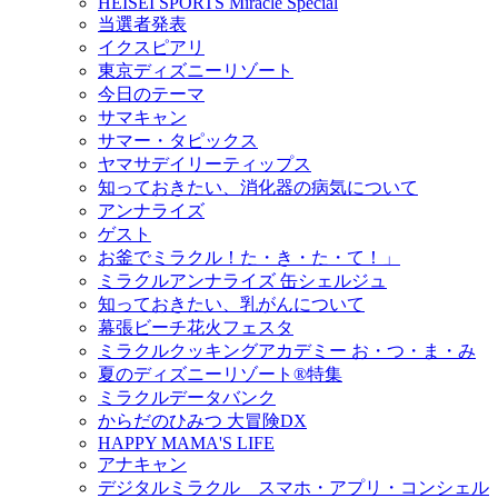
HEISEI SPORTS Miracle Special
当選者発表
イクスピアリ
東京ディズニーリゾート
今日のテーマ
サマキャン
サマー・タピックス
ヤマサデイリーティップス
知っておきたい、消化器の病気について
アンナライズ
ゲスト
お釜でミラクル！た・き・た・て！」
ミラクルアンナライズ 缶シェルジュ
知っておきたい、乳がんについて
幕張ビーチ花火フェスタ
ミラクルクッキングアカデミー お・つ・ま・み
夏のディズニーリゾート®特集
ミラクルデータバンク
からだのひみつ 大冒険DX
HAPPY MAMA'S LIFE
アナキャン
デジタルミラクル スマホ・アプリ・コンシェル