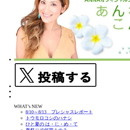
WHAT’s NEW
8/10～8/13 プレシャスレポート
トウモロコシのハナシ
ひと夏の は・じ・め・て