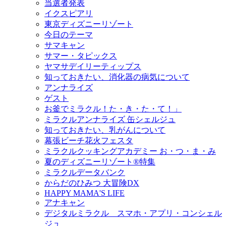
当選者発表
イクスピアリ
東京ディズニーリゾート
今日のテーマ
サマキャン
サマー・タピックス
ヤマサデイリーティップス
知っておきたい、消化器の病気について
アンナライズ
ゲスト
お釜でミラクル！た・き・た・て！」
ミラクルアンナライズ 缶シェルジュ
知っておきたい、乳がんについて
幕張ビーチ花火フェスタ
ミラクルクッキングアカデミー お・つ・ま・み
夏のディズニーリゾート®特集
ミラクルデータバンク
からだのひみつ 大冒険DX
HAPPY MAMA'S LIFE
アナキャン
デジタルミラクル スマホ・アプリ・コンシェル
ジュ