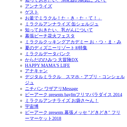
知っておきたい、消化器の病気について
アンナライズ
ゲスト
お釜でミラクル！た・き・た・て！」
ミラクルアンナライズ 缶シェルジュ
知っておきたい、乳がんについて
幕張ビーチ花火フェスタ
ミラクルクッキングアカデミー お・つ・ま・み
夏のディズニーリゾート®特集
ミラクルデータバンク
からだのひみつ 大冒険DX
HAPPY MAMA'S LIFE
アナキャン
デジタルミラクル スマホ・アプリ・コンシェル
ジュ
ニチバン ワザアリMessage
ピーアーク presents bayfmフリマパラダイス 2014
ミラクルアンナライズ お袋さ〜ん！
宇宙博
ピーアーク presents 幕張メッセ "どきどき" フリ
ーマーケット2018