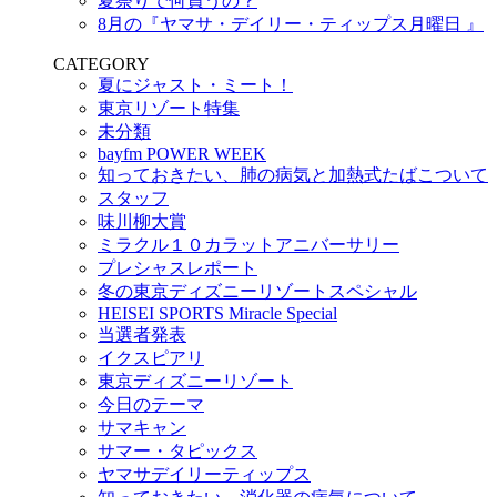
夏祭りで何買うの？
8月の『ヤマサ・デイリー・ティップス月曜日 』
CATEGORY
夏にジャスト・ミート！
東京リゾート特集
未分類
bayfm POWER WEEK
知っておきたい、肺の病気と加熱式たばこついて
スタッフ
味川柳大賞
ミラクル１０カラットアニバーサリー
プレシャスレポート
冬の東京ディズニーリゾートスペシャル
HEISEI SPORTS Miracle Special
当選者発表
イクスピアリ
東京ディズニーリゾート
今日のテーマ
サマキャン
サマー・タピックス
ヤマサデイリーティップス