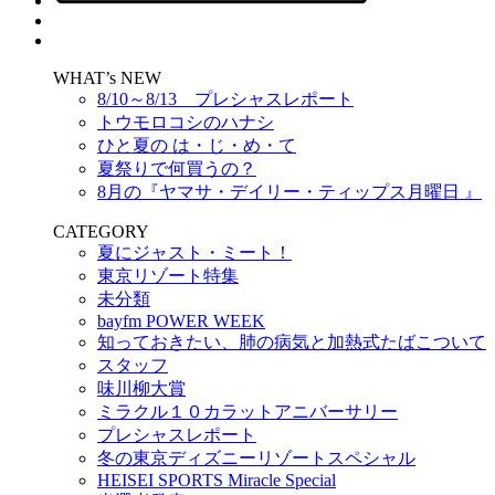
WHAT’s NEW
8/10～8/13 プレシャスレポート
トウモロコシのハナシ
ひと夏の は・じ・め・て
夏祭りで何買うの？
8月の『ヤマサ・デイリー・ティップス月曜日 』
CATEGORY
夏にジャスト・ミート！
東京リゾート特集
未分類
bayfm POWER WEEK
知っておきたい、肺の病気と加熱式たばこついて
スタッフ
味川柳大賞
ミラクル１０カラットアニバーサリー
プレシャスレポート
冬の東京ディズニーリゾートスペシャル
HEISEI SPORTS Miracle Special