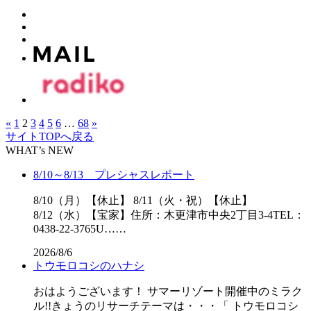
«
1
2
3
4
5
6
…
68
»
サイトTOPへ戻る
WHAT’s NEW
8/10～8/13 プレシャスレポート
8/10（月）【休止】 8/11（火・祝）【休止】
8/12（水）【宝家】住所：木更津市中央2丁目3-4TEL：
0438-22-3765U……
2026/8/6
トウモロコシのハナシ
おはようございます！ サマーリゾート開催中のミラク
ル!!きょうのリサーチテーマは・・・「 トウモロコシ