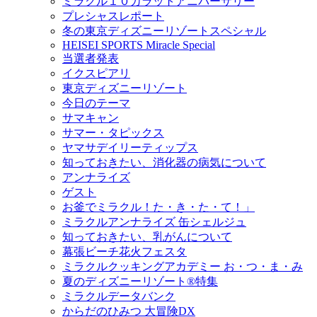
ミラクル１０カラットアニバーサリー
プレシャスレポート
冬の東京ディズニーリゾートスペシャル
HEISEI SPORTS Miracle Special
当選者発表
イクスピアリ
東京ディズニーリゾート
今日のテーマ
サマキャン
サマー・タピックス
ヤマサデイリーティップス
知っておきたい、消化器の病気について
アンナライズ
ゲスト
お釜でミラクル！た・き・た・て！」
ミラクルアンナライズ 缶シェルジュ
知っておきたい、乳がんについて
幕張ビーチ花火フェスタ
ミラクルクッキングアカデミー お・つ・ま・み
夏のディズニーリゾート®特集
ミラクルデータバンク
からだのひみつ 大冒険DX