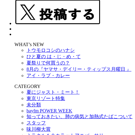
WHAT’s NEW
トウモロコシのハナシ
ひと夏の は・じ・め・て
夏祭りで何買うの？
8月の『ヤマサ・デイリー・ティップス月曜日 』
アイ・ラブ・カレー
CATEGORY
夏にジャスト・ミート！
東京リゾート特集
未分類
bayfm POWER WEEK
知っておきたい、肺の病気と加熱式たばこついて
スタッフ
味川柳大賞