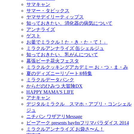
サマキャン
サマー・タピックス
ヤマサデイリーティップス
知っておきたい、消化器の病気について
アンナライズ
ゲスト
お釜でミラクル！た・き・た・て！」
ミラクルアンナライズ 缶シェルジュ
知っておきたい、乳がんについて
幕張ビーチ花火フェスタ
ミラクルクッキングアカデミー お・つ・ま・み
夏のディズニーリゾート®特集
ミラクルデータバンク
からだのひみつ 大冒険DX
HAPPY MAMA'S LIFE
アナキャン
デジタルミラクル スマホ・アプリ・コンシェル
ジュ
ニチバン ワザアリMessage
ピーアーク presents bayfmフリマパラダイス 2014
ミラクルアンナライズ お袋さ〜ん！