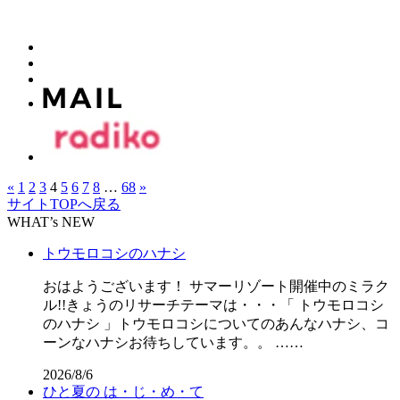
«
1
2
3
4
5
6
7
8
…
68
»
サイトTOPへ戻る
WHAT’s NEW
トウモロコシのハナシ
おはようございます！ サマーリゾート開催中のミラク
ル!!きょうのリサーチテーマは・・・「 トウモロコシ
のハナシ 」トウモロコシについてのあんなハナシ、コ
ーンなハナシお待ちしています。。 ……
2026/8/6
ひと夏の は・じ・め・て