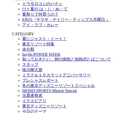
トウモロコシのハナシ
ひと夏の は・じ・め・て
夏祭りで何買うの？
8月の『ヤマサ・デイリー・ティップス月曜日 』
アイ・ラブ・カレー
CATEGORY
夏にジャスト・ミート！
東京リゾート特集
未分類
bayfm POWER WEEK
知っておきたい、肺の病気と加熱式たばこついて
スタッフ
味川柳大賞
ミラクル１０カラットアニバーサリー
プレシャスレポート
冬の東京ディズニーリゾートスペシャル
HEISEI SPORTS Miracle Special
当選者発表
イクスピアリ
東京ディズニーリゾート
今日のテーマ