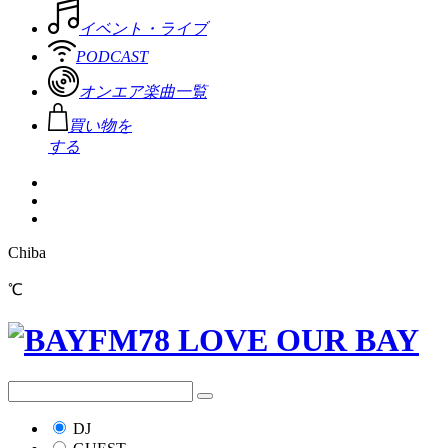
イベント・ライブ
PODCAST
オンエア楽曲一覧
買い物を
する
Chiba
℃
DJ