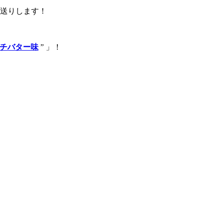
送りします！
ッチバター味
” 」！