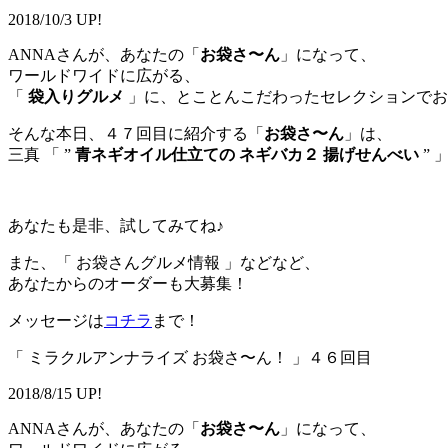
2018/10/3 UP!
ANNAさんが、あなたの「
お袋さ〜ん
」になって、
ワールドワイドに広がる、
「
袋入りグルメ
」に、とことんこだわったセレクションでお
そんな本日、４７回目に紹介する「
お袋さ〜ん
」は、
三真 「 ”
青ネギオイル仕立ての ネギバカ２ 揚げせんべい
” 
あなたも是非、試してみてね♪
また、「 お袋さんグルメ情報 」などなど、
あなたからのオーダーも大募集！
メッセージは
コチラ
まで！
「 ミラクルアンナライズ お袋さ〜ん！ 」４６回目
2018/8/15 UP!
ANNAさんが、あなたの「
お袋さ〜ん
」になって、