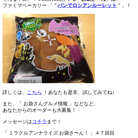
ファミマベーカリー 「 ”
パンでロシアンルーレット
” 」！
詳しくは、
こちら
！あなたも是非、試してみてね♪
また、「 お袋さんグルメ情報 」などなど、
あなたからのオーダーも大募集！
メッセージは
コチラ
まで！
「 ミラクルアンナライズ お袋さ〜ん！ 」４７回目