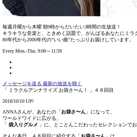
毎週月曜から木曜 朝9時からだいたい3時間の生放送！
キラキラな音楽と、ときめく話題で、がんばるあなたにミラ
80年代から2000年代の“いい曲”たっぷりお届けしています。
Every Mon.-Thu. 9:00～11:59
メッセージを送る
最新の放送を聴く
「 ミラクルアンナライズ お袋さ〜ん！ 」４８回目
2018/10/10 UP!
ANNAさんが、あなたの「
お袋さ〜ん
」になって、
ワールドワイドに広がる、
「
袋入りグルメ
」に、とことんこだわったセレクションでお
そんな本日、４８回目に紹介する「
お袋さ〜ん
」は、