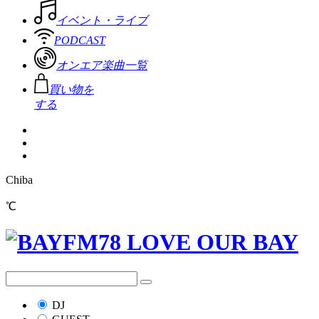
イベント・ライブ
PODCAST
オンエア楽曲一覧
買い物を
する
Chiba
℃
DJ