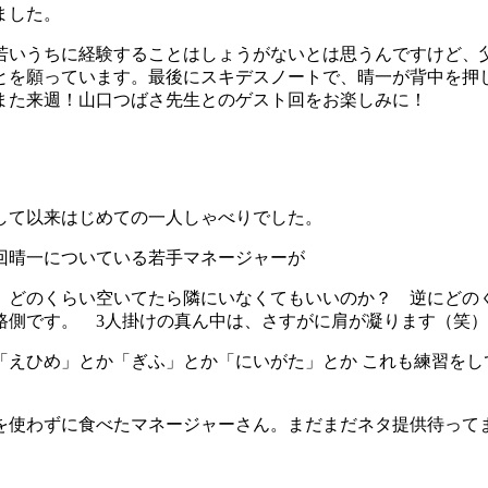
ました。
若いうちに経験することはしょうがないとは思うんですけど、
とを願っています。最後にスキデスノートで、晴一が背中を押
また来週！山口つばさ先生とのゲスト回をお楽しみに！
して以来はじめての一人しゃべりでした。
回晴一についている若手マネージャーが
。どのくらい空いてたら隣にいなくてもいいのか？ 逆にどの
路側です。 3人掛けの真ん中は、さすがに肩が凝ります（笑）
「えひめ」とか「ぎふ」とか「にいがた」とか これも練習を
を使わずに食べたマネージャーさん。まだまだネタ提供待って