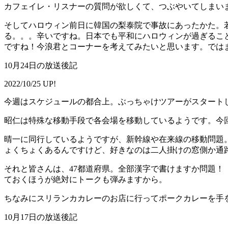
カフェイレ・リスナーの質問が欲しくて、つぶやいてしまい
そしてハロウィン前日に韓国の梨泰院で事故にあったかた。
る。。。辛いですね。日本でも平和にハロウィンが過ぎるこ
ですね！今浪君とコーナーを考えてみたいと思います。では
10月24日の放送後記
2022/10/25 UP!
今週はスケジュールの都合上。ぶっちゃけツアーがスタート
昭仁は特殊な移動手段で各会場を移動しているようです。今
晴一に同行しているようですが、新幹線や在来線の移動問題
ょくちょくあるんですけど、好きなのは二人掛けの窓側か通
それと皆さんは、47都道府県。全部漢字で書けますか問題！
ておくほうが絶対にトークも弾みますから。
ちなみにスリランカカレーのお店に行ってポークカレーを手
10月17日の放送後記