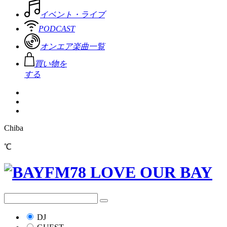
イベント・ライブ
PODCAST
オンエア楽曲一覧
買い物を
する
Chiba
℃
DJ