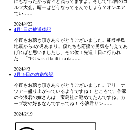
にもなったから青々と茂ってますよ。そして年2回のゴ
ルフ大会。晴一はどうなってるんでしょう？オンエア
でい……
2024/4/22
4月1日の放送後記
今夜もお聴き頂きありがとうございました。能登半島
地震から3か月あまり。僕たちも応援で勇気を与えてあ
げればと思いましたし、その位！先週土日に行われ
た 「“PG wasn't built in a da……
2024/4/3
2月19日の放送後記
今夜もお聴き頂きありがとうございました。アリーナ
ツアー盛り上がっているようですね！ ところで、作家
の今浪君の嫁さんは 宝島社に勤めてたんですね。カ
ープ坊や好きなんですってね！ 今浪君サン……
2024/2/19