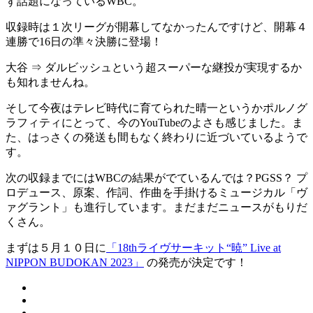
ず話題になっているWBC。
収録時は１次リーグが開幕してなかったんですけど、開幕４
連勝で16日の準々決勝に登場！
大谷 ⇒ ダルビッシュという超スーパーな継投が実現するか
も知れませんね。
そして今夜はテレビ時代に育てられた晴一というかポルノグ
ラフィティにとって、今のYouTubeのよさも感じました。ま
た、はっさくの発送も間もなく終わりに近づいているようで
す。
次の収録までにはWBCの結果がでているんでは？PGSS？ プ
ロデュース、原案、作詞、作曲を手掛けるミュージカル「ヴ
ァグラント」も進行しています。まだまだニュースがもりだ
くさん。
まずは５月１０日に
「18thライヴサーキット“暁” Live at
NIPPON BUDOKAN 2023」
の発売が決定です！