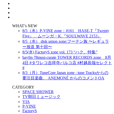
WHAT’s NEW
8/5（水）P-VINE zone：#161 HASE-T『Twenty
Five』、ムーンガ・K.『SOULWAVE 2153』
8/5（水） disk union zone:フーテン族 〜レギュラ
ー放送 第十回〜
8/5(水) FactoryS zone vol. 173 “ハク。特集”
bayfm 78musi-curate TOWER RECORDS zone 8月
4日 #タワレコ吉祥寺パルコ店 #村越辰哉セレクト
#
8/3（月）TuneCore Japan zone : tune Tracksからの
要注目楽曲、 ANEMONÉ からのコメントOA
CATEGORY
SPACE SHOWER
TV朝日ミュージック
VIA
P-VINE
FactoryS