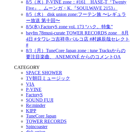
8/5（水）P-VINE zone：#161 HASE-T『Twenty
Five』、ムーンガ・K.『SOULWAVE 2153』
8/5（水） disk union zone:フーテン族 〜レギュラ
ー放送 第十回〜
8/5(水) FactoryS zone vol. 173 “ハク。特集”
bayfm 78musi-curate TOWER RECORDS zone 8月
4日 #タワレコ吉祥寺パルコ店 #村越辰哉セレクト
#
8/3（月）TuneCore Japan zone : tune Tracksからの
要注目楽曲、 ANEMONÉ からのコメントOA
CATEGORY
SPACE SHOWER
TV朝日ミュージック
VIA
P-VINE
FactoryS
SOUND FUJI
Re:minder
KIPP
TuneCore Japan
TOWER RECORDS
Spincoaster
disk union