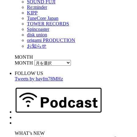
SOUND FUJI
Re:minder
KIPP
TuneCore Japan
TOWER RECORDS
Spincoaster
disk union
origami PRODUCTION
お知らせ
MONTH
MONTH
FOLLOW US
Tweets by bayfm78MHz
WHAT’s NEW