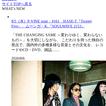
サイトTOPへ戻る
WHAT’s NEW
8/5（水）P-VINE zone：#161 HASE-T『Twenty
Five』、ムーンガ・K.『SOULWAVE 2153』
「THE CHANGING SAME ～変わりゆく、変わらない
もの～」を大切にしながら、 こだわりを持った独自の
視点で、国内外の多種多様な音楽とその文化を、 レコ
ードやCD・DVD、雑誌……
2026/8/6