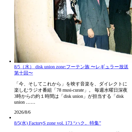
8/5（水） disk union zone:フーテン族 〜レギュラー放送
第十回〜
「今、そしてこれから」を映す音楽を、ダイレクトに
楽しむラジオ番組「78 musi-curate」。 毎週水曜日深夜
3時からの約１時間は「disk union」が担当する「disk
union ……
2026/8/6
8/5(水) FactoryS zone vol. 173 “ハク。特集”