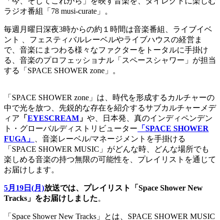
「今、そしてこれから」を映す音楽を、ダイレクトに楽しむ
ラジオ番組「78 musi-curate」。
毎週月曜日深夜3時からの約１時間は音楽番組、ライブイベ
ント 、フェスティバルレーベルやライブハウスの経営ま
で、音楽にまつわる様々なファクターをトータルに手掛け
る、音楽のプロフェッショナル「スペースシャワー」が担当
する「SPACE SHOWER zone」。
「SPACE SHOWER zone」は、時代を形成するカルチャーの
中で光を放つ、先鋭的な存在を紹介するサブカルチャーメデ
ィア
「
EYESCREAM
」
や、日本発、真のインディペンデン
ト・グローバルディストリビューター
「SPACE SHOWER
FUGA」
、音楽レーベル/マネージメントを手掛ける
「SPACE SHOWER MUSIC」がどんな時、どんな場所でも
楽しめる音楽の持つ無限の可能性を、プレイリストを通じて
お届けします。
5月19日(月)
放送では、プレイリスト「Space Shower New
Tracks」をお届けしました
。
「Space Shower New Tracks」とは、SPACE SHOWER MUSIC