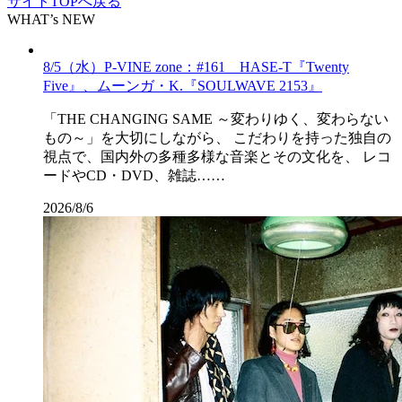
サイトTOPへ戻る
WHAT’s NEW
8/5（水）P-VINE zone：#161 HASE-T『Twenty
Five』、ムーンガ・K.『SOULWAVE 2153』
「THE CHANGING SAME ～変わりゆく、変わらない
もの～」を大切にしながら、 こだわりを持った独自の
視点で、国内外の多種多様な音楽とその文化を、 レコ
ードやCD・DVD、雑誌……
2026/8/6