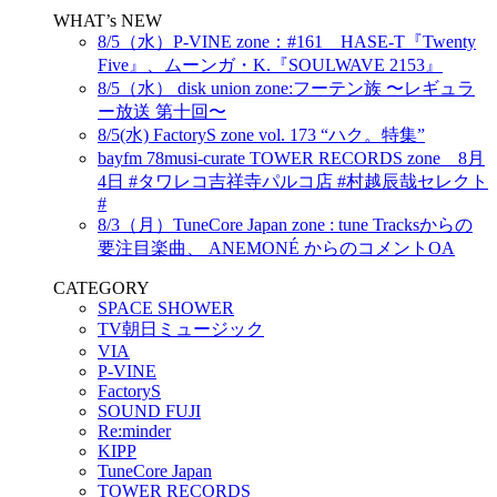
WHAT’s NEW
8/5（水）P-VINE zone：#161 HASE-T『Twenty
Five』、ムーンガ・K.『SOULWAVE 2153』
8/5（水） disk union zone:フーテン族 〜レギュラ
ー放送 第十回〜
8/5(水) FactoryS zone vol. 173 “ハク。特集”
bayfm 78musi-curate TOWER RECORDS zone 8月
4日 #タワレコ吉祥寺パルコ店 #村越辰哉セレクト
#
8/3（月）TuneCore Japan zone : tune Tracksからの
要注目楽曲、 ANEMONÉ からのコメントOA
CATEGORY
SPACE SHOWER
TV朝日ミュージック
VIA
P-VINE
FactoryS
SOUND FUJI
Re:minder
KIPP
TuneCore Japan
TOWER RECORDS