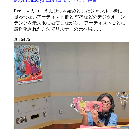
8/5(水) FactoryS zone vol. 173 “ハク。特集”
Eve、マカロニえんぴつを始めとしたジャンル・枠に
捉われないアーティスト群と SNSなどのデジタルコン
テンツを最大限に駆使しながら、 アーティストごとに
最適化された方法でリスナーの元へ届……
2026/8/6