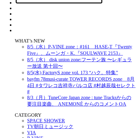
WHAT’s NEW
8/5（水）P-VINE zone：#161 HASE-T『Twenty
Five』、ムーンガ・K.『SOULWAVE 2153』
8/5（水） disk union zone:フーテン族 〜レギュラ
ー放送 第十回〜
8/5(水) FactoryS zone vol. 173 “ハク。特集”
bayfm 78musi-curate TOWER RECORDS zone 8月
4日 #タワレコ吉祥寺パルコ店 #村越辰哉セレクト
#
8/3（月）TuneCore Japan zone : tune Tracksからの
要注目楽曲、 ANEMONÉ からのコメントOA
CATEGORY
SPACE SHOWER
TV朝日ミュージック
VIA