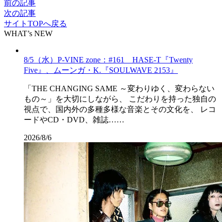
前の記事
次の記事
サイトTOPへ戻る
WHAT’s NEW
8/5（水）P-VINE zone：#161 HASE-T『Twenty
Five』、ムーンガ・K.『SOULWAVE 2153』
「THE CHANGING SAME ～変わりゆく、変わらない
もの～」を大切にしながら、 こだわりを持った独自の
視点で、国内外の多種多様な音楽とその文化を、 レコ
ードやCD・DVD、雑誌……
2026/8/6