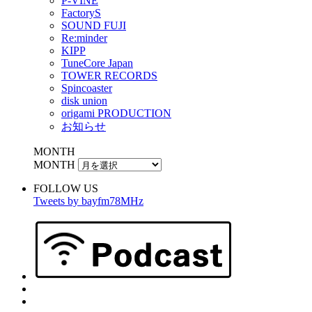
P-VINE
FactoryS
SOUND FUJI
Re:minder
KIPP
TuneCore Japan
TOWER RECORDS
Spincoaster
disk union
origami PRODUCTION
お知らせ
MONTH
MONTH
FOLLOW US
Tweets by bayfm78MHz