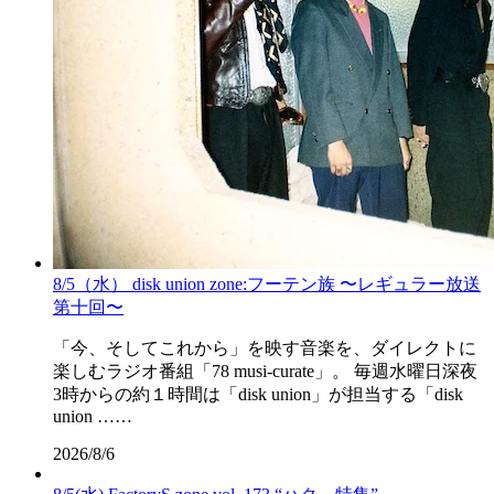
8/5（水） disk union zone:フーテン族 〜レギュラー放送
第十回〜
「今、そしてこれから」を映す音楽を、ダイレクトに
楽しむラジオ番組「78 musi-curate」。 毎週水曜日深夜
3時からの約１時間は「disk union」が担当する「disk
union ……
2026/8/6