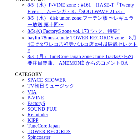
8/5（水）P-VINE zone：#161 HASE-T『Twenty
Five』、ムーンガ・K.『SOULWAVE 2153』
8/5（水） disk union zone:フーテン族 〜レギュラ
ー放送 第十回〜
8/5(水) FactoryS zone vol. 173 “ハク。特集”
bayfm 78musi-curate TOWER RECORDS zone 8月
4日 #タワレコ吉祥寺パルコ店 #村越辰哉セレクト
#
8/3（月）TuneCore Japan zone : tune Tracksからの
要注目楽曲、 ANEMONÉ からのコメントOA
CATEGORY
SPACE SHOWER
TV朝日ミュージック
VIA
P-VINE
FactoryS
SOUND FUJI
Re:minder
KIPP
TuneCore Japan
TOWER RECORDS
Spincoaster