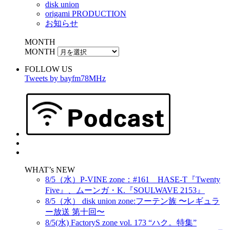
disk union
origami PRODUCTION
お知らせ
MONTH
MONTH
FOLLOW US
Tweets by bayfm78MHz
WHAT’s NEW
8/5（水）P-VINE zone：#161 HASE-T『Twenty
Five』、ムーンガ・K.『SOULWAVE 2153』
8/5（水） disk union zone:フーテン族 〜レギュラ
ー放送 第十回〜
8/5(水) FactoryS zone vol. 173 “ハク。特集”