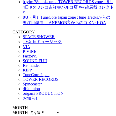
bayfm 78musi-curate TOWER RECORDS zone 8月
4日 #タワレコ吉祥寺パルコ店 #村越辰哉セレクト
#
8/3（月）TuneCore Japan zone : tune Tracksからの
要注目楽曲、 ANEMONÉ からのコメントOA
CATEGORY
SPACE SHOWER
TV朝日ミュージック
VIA
P-VINE
FactoryS
SOUND FUJI
Re:minder
KIPP
TuneCore Japan
TOWER RECORDS
Spincoaster
disk union
origami PRODUCTION
お知らせ
MONTH
MONTH