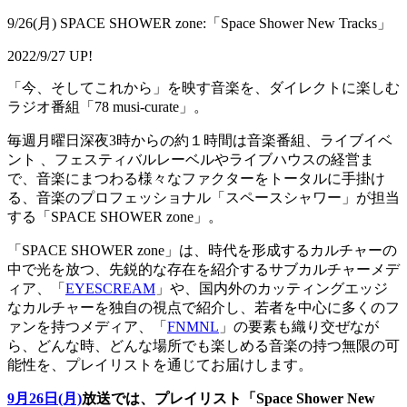
9/26(月) SPACE SHOWER zone:「Space Shower New Tracks」
2022/9/27 UP!
「今、そしてこれから」を映す音楽を、ダイレクトに楽しむ
ラジオ番組「78 musi-curate」。
毎週月曜日深夜3時からの約１時間は音楽番組、ライブイベ
ント 、フェスティバルレーベルやライブハウスの経営ま
で、音楽にまつわる様々なファクターをトータルに手掛け
る、音楽のプロフェッショナル「スペースシャワー」が担当
する「SPACE SHOWER zone」。
「SPACE SHOWER zone」は、時代を形成するカルチャーの
中で光を放つ、先鋭的な存在を紹介するサブカルチャーメデ
ィア、「
EYESCREAM
」や、国内外のカッティングエッジ
なカルチャーを独自の視点で紹介し、若者を中心に多くのフ
ァンを持つメディア、「
FNMNL
」の要素も織り交ぜなが
ら、どんな時、どんな場所でも楽しめる音楽の持つ無限の可
能性を、プレイリストを通じてお届けします。
9月26日(月)
放送では、プレイリスト「Space Shower New