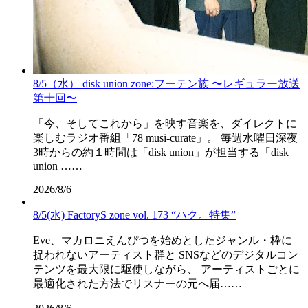
8/5（水） disk union zone:フーテン族 〜レギュラー放送
第十回〜
「今、そしてこれから」を映す音楽を、ダイレクトに
楽しむラジオ番組「78 musi-curate」。 毎週水曜日深夜
3時からの約１時間は「disk union」が担当する「disk
union ……
2026/8/6
8/5(水) FactoryS zone vol. 173 “ハク。特集”
Eve、マカロニえんぴつを始めとしたジャンル・枠に
捉われないアーティスト群と SNSなどのデジタルコン
テンツを最大限に駆使しながら、 アーティストごとに
最適化された方法でリスナーの元へ届……