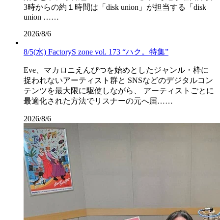
3時からの約１時間は「disk union」が担当する「disk
union ……
2026/8/6
8/5(水) FactoryS zone vol. 173 “ハク。特集”
Eve、マカロニえんぴつを始めとしたジャンル・枠に
捉われないアーティスト群と SNSなどのデジタルコン
テンツを最大限に駆使しながら、 アーティストごとに
最適化された方法でリスナーの元へ届……
2026/8/6