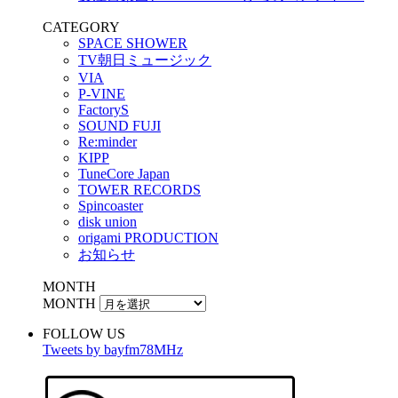
CATEGORY
SPACE SHOWER
TV朝日ミュージック
VIA
P-VINE
FactoryS
SOUND FUJI
Re:minder
KIPP
TuneCore Japan
TOWER RECORDS
Spincoaster
disk union
origami PRODUCTION
お知らせ
MONTH
MONTH
FOLLOW US
Tweets by bayfm78MHz