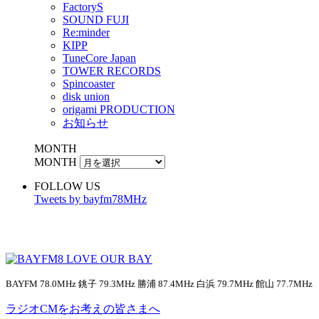
FactoryS
SOUND FUJI
Re:minder
KIPP
TuneCore Japan
TOWER RECORDS
Spincoaster
disk union
origami PRODUCTION
お知らせ
MONTH
MONTH
FOLLOW US
Tweets by bayfm78MHz
BAYFM 78.0MHz 銚子 79.3MHz 勝浦 87.4MHz 白浜 79.7MHz 館山 77.7MHz
ラジオCMをお考えの皆さまへ