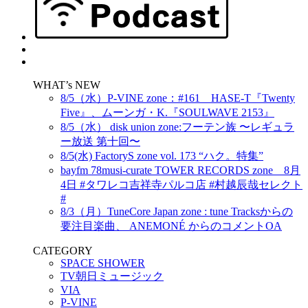
WHAT’s NEW
8/5（水）P-VINE zone：#161 HASE-T『Twenty
Five』、ムーンガ・K.『SOULWAVE 2153』
8/5（水） disk union zone:フーテン族 〜レギュラ
ー放送 第十回〜
8/5(水) FactoryS zone vol. 173 “ハク。特集”
bayfm 78musi-curate TOWER RECORDS zone 8月
4日 #タワレコ吉祥寺パルコ店 #村越辰哉セレクト
#
8/3（月）TuneCore Japan zone : tune Tracksからの
要注目楽曲、 ANEMONÉ からのコメントOA
CATEGORY
SPACE SHOWER
TV朝日ミュージック
VIA
P-VINE