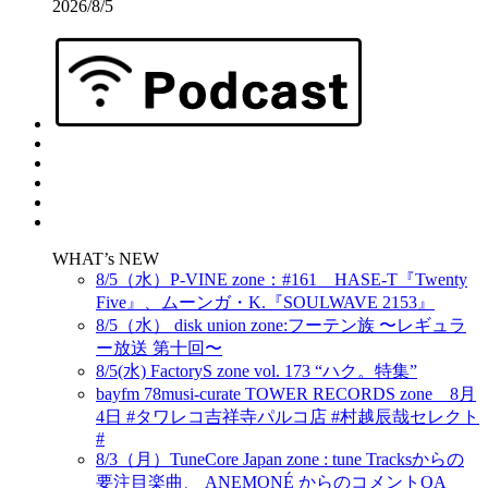
2026/8/5
WHAT’s NEW
8/5（水）P-VINE zone：#161 HASE-T『Twenty
Five』、ムーンガ・K.『SOULWAVE 2153』
8/5（水） disk union zone:フーテン族 〜レギュラ
ー放送 第十回〜
8/5(水) FactoryS zone vol. 173 “ハク。特集”
bayfm 78musi-curate TOWER RECORDS zone 8月
4日 #タワレコ吉祥寺パルコ店 #村越辰哉セレクト
#
8/3（月）TuneCore Japan zone : tune Tracksからの
要注目楽曲、 ANEMONÉ からのコメントOA