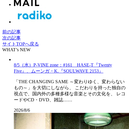
前の記事
次の記事
サイトTOPへ戻る
WHAT’s NEW
8/5（水）P-VINE zone：#161 HASE-T『Twenty
Five』、ムーンガ・K.『SOULWAVE 2153』
「THE CHANGING SAME ～変わりゆく、変わらない
もの～」を大切にしながら、 こだわりを持った独自の
視点で、国内外の多種多様な音楽とその文化を、 レコ
ードやCD・DVD、雑誌……
2026/8/6