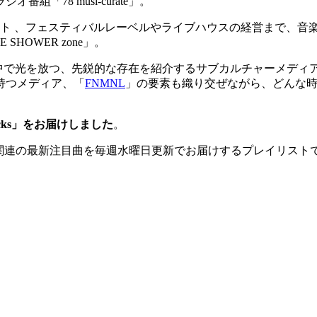
78 musi-curate」。
ント 、フェスティバルレーベルやライブハウスの経営まで、音
HOWER zone」。
チャーの中で光を放つ、先鋭的な存在を紹介するサブカルチャーメディ
持つメディア、「
FNMNL
」の要素も織り交ぜながら、どんな
racks」をお届けしました
。
OWER MUSIC関連の最新注目曲を毎週水曜日更新でお届けするプレイリス