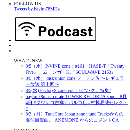
FOLLOW US
Tweets by bayfm78MHz
WHAT’s NEW
8/5（水）P-VINE zone：#161 HASE-T『Twenty
Five』、ムーンガ・K.『SOULWAVE 2153』
8/5（水） disk union zone:フーテン族 〜レギュラ
ー放送 第十回〜
8/5(水) FactoryS zone vol. 173 “ハク。特集”
bayfm 78musi-curate TOWER RECORDS zone 8月
4日 #タワレコ吉祥寺パルコ店 #村越辰哉セレクト
#
8/3（月）TuneCore Japan zone : tune Tracksからの
要注目楽曲、 ANEMONÉ からのコメントOA