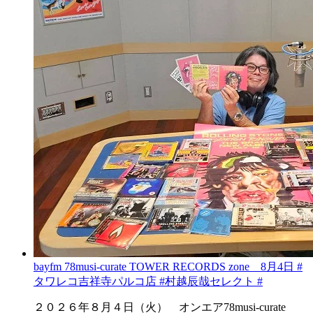
bayfm 78musi-curate TOWER RECORDS zone 8月4日 #
タワレコ吉祥寺パルコ店 #村越辰哉セレクト #
２０２６年８月４日（火） オンエア78musi-curate