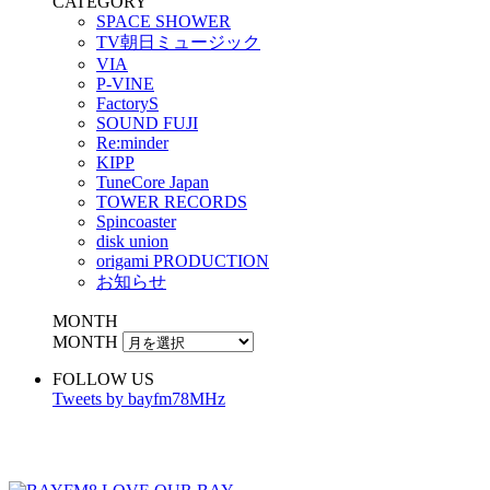
CATEGORY
SPACE SHOWER
TV朝日ミュージック
VIA
P-VINE
FactoryS
SOUND FUJI
Re:minder
KIPP
TuneCore Japan
TOWER RECORDS
Spincoaster
disk union
origami PRODUCTION
お知らせ
MONTH
MONTH
FOLLOW US
Tweets by bayfm78MHz