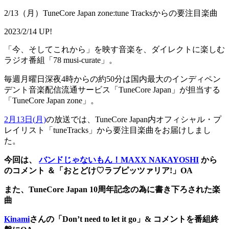
2/13（月）TuneCore Japan zone:tune Tracksからの要注目楽曲
2023/2/14 UP!
「今、そしてこれから」を映す音楽を、ダイレクトに楽しむ
ラジオ番組「78 musi-curate」。
毎週月曜日深夜4時からの約50分は国内最大のインディペン
デント音楽配信流通サービス「TuneCore Japan」が担当する
「TuneCore Japan zone」。
2月
13
日
(
月)
の放送では、TuneCore Japan内オフィシャル・プ
レイリスト「tuneTracks」から要注目楽曲をお届けしまし
た。
今回は、
バンドじゃないもん！MAXX NAKAYOSHI
から
のコメント ＆「おとどけ♡ラブピッツァリア!」OA
また、TuneCore Japan 10周年記念の為に書き下ろされた楽
曲
Kinami
さんの「Don’t need to let it go」& コメントを番組終