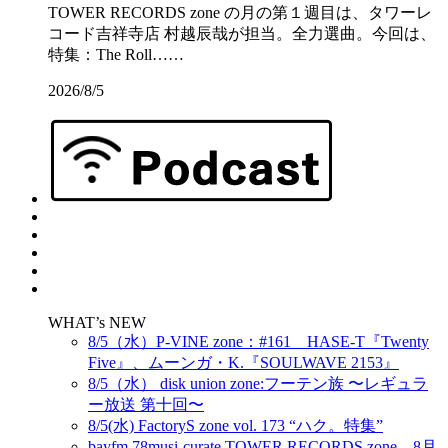
TOWER RECORDS zone の月の第１週目は、タワーレ
コード吉祥寺店 村越辰哉が担当。全力選曲。今回は、
特集：The Roll……
2026/8/5
WHAT’s NEW
8/5（水）P-VINE zone：#161 HASE-T『Twenty
Five』、ムーンガ・K.『SOULWAVE 2153』
8/5（水） disk union zone:フーテン族 〜レギュラ
ー放送 第十回〜
8/5(水) FactoryS zone vol. 173 “ハク。特集”
bayfm 78musi-curate TOWER RECORDS zone 8月