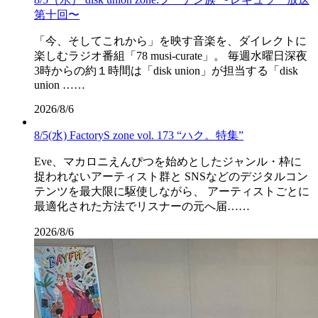
第十回〜
「今、そしてこれから」を映す音楽を、ダイレクトに
楽しむラジオ番組「78 musi-curate」。 毎週水曜日深夜
3時からの約１時間は「disk union」が担当する「disk
union ……
2026/8/6
8/5(水) FactoryS zone vol. 173 “ハク。特集”
Eve、マカロニえんぴつを始めとしたジャンル・枠に
捉われないアーティスト群と SNSなどのデジタルコン
テンツを最大限に駆使しながら、 アーティストごとに
最適化された方法でリスナーの元へ届……
2026/8/6