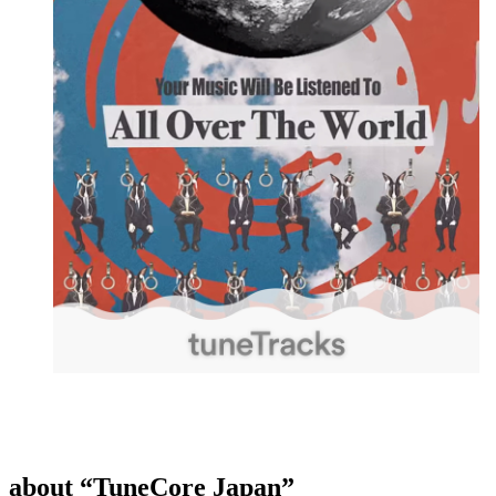
about “TuneCore Japan”