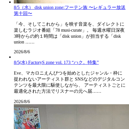
8/5（水） disk union zone:フーテン族 〜レギュラー放送
第十回〜
「今、そしてこれから」を映す音楽を、ダイレクトに
楽しむラジオ番組「78 musi-curate」。 毎週水曜日深夜
3時からの約１時間は「disk union」が担当する「disk
union ……
2026/8/6
8/5(水) FactoryS zone vol. 173 “ハク。特集”
Eve、マカロニえんぴつを始めとしたジャンル・枠に
捉われないアーティスト群と SNSなどのデジタルコン
テンツを最大限に駆使しながら、 アーティストごとに
最適化された方法でリスナーの元へ届……
2026/8/6