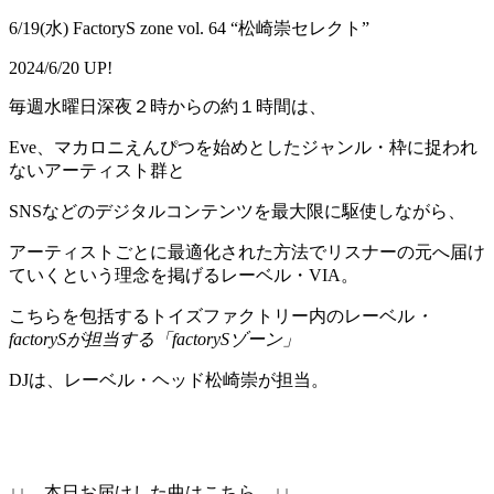
6/19(水) FactoryS zone vol. 64 “松崎崇セレクト”
2024/6/20 UP!
毎週水曜日深夜２時からの約１時間は、
Eve、マカロニえんぴつを始めとしたジャンル・枠に捉われ
ないアーティスト群と
SNSなどのデジタルコンテンツを最大限に駆使しながら、
アーティストごとに最適化された方法でリスナーの元へ届け
ていくという理念を掲げるレーベル・VIA。
こちらを包括するトイズファクトリー内のレーベル
・
factorySが担当する「factorySゾーン」
DJは、レーベル・ヘッド松崎崇が担当。
↓↓ 本日お届けした曲はこちら ↓↓