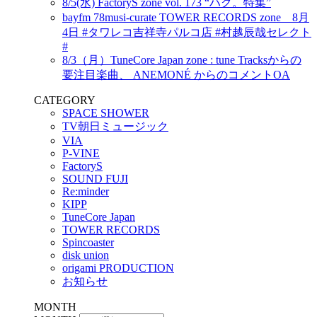
8/5(水) FactoryS zone vol. 173 “ハク。特集”
bayfm 78musi-curate TOWER RECORDS zone 8月
4日 #タワレコ吉祥寺パルコ店 #村越辰哉セレクト
#
8/3（月）TuneCore Japan zone : tune Tracksからの
要注目楽曲、 ANEMONÉ からのコメントOA
CATEGORY
SPACE SHOWER
TV朝日ミュージック
VIA
P-VINE
FactoryS
SOUND FUJI
Re:minder
KIPP
TuneCore Japan
TOWER RECORDS
Spincoaster
disk union
origami PRODUCTION
お知らせ
MONTH