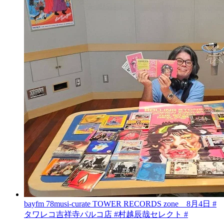
bayfm 78musi-curate TOWER RECORDS zone 8月4日 #
タワレコ吉祥寺パルコ店 #村越辰哉セレクト #