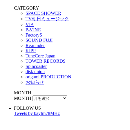
CATEGORY
SPACE SHOWER
TV朝日ミュージック
VIA
P-VINE
FactoryS
SOUND FUJI
Re:minder
KIPP
TuneCore Japan
TOWER RECORDS
Spincoaster
disk union
origami PRODUCTION
お知らせ
MONTH
MONTH
FOLLOW US
Tweets by bayfm78MHz