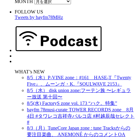
MONTH
FOLLOW US
Tweets by bayfm78MHz
WHAT’s NEW
8/5（水）P-VINE zone：#161 HASE-T『Twenty
Five』、ムーンガ・K.『SOULWAVE 2153』
8/5（水） disk union zone:フーテン族 〜レギュラ
ー放送 第十回〜
8/5(水) FactoryS zone vol. 173 “ハク。特集”
bayfm 78musi-curate TOWER RECORDS zone 8月
4日 #タワレコ吉祥寺パルコ店 #村越辰哉セレクト
#
8/3（月）TuneCore Japan zone : tune Tracksからの
要注目楽曲、 ANEMONÉ からのコメントOA