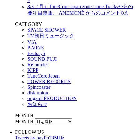
#
8/3（月）TuneCore Japan zone : tune Tracksからの
要注目楽曲、 ANEMONÉ からのコメントOA
CATEGORY
SPACE SHOWER
TV朝日ミュージック
VIA
P-VINE
FactoryS
SOUND FUJI
Re:minder
KIPP
TuneCore Japan
TOWER RECORDS
Spincoaster
disk union
origami PRODUCTION
お知らせ
MONTH
MONTH
FOLLOW US
Tweets by bayfm78MHz