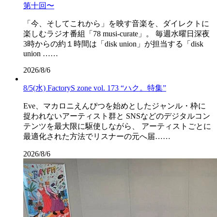
第十回〜
「今、そしてこれから」を映す音楽を、ダイレクトに
楽しむラジオ番組「78 musi-curate」。 毎週水曜日深夜
3時からの約１時間は「disk union」が担当する「disk
union ……
2026/8/6
8/5(水) FactoryS zone vol. 173 “ハク。特集”
Eve、マカロニえんぴつを始めとしたジャンル・枠に
捉われないアーティスト群と SNSなどのデジタルコン
テンツを最大限に駆使しながら、 アーティストごとに
最適化された方法でリスナーの元へ届……
2026/8/6