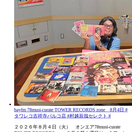
bayfm 78musi-curate TOWER RECORDS zone 8月4日 #
タワレコ吉祥寺パルコ店 #村越辰哉セレクト #
２０２６年８月４日（火） オンエア78musi-curate