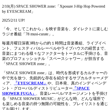
2/10(月) SPACE SHOWER zone:「Xposure J-Hip Hop Powered
by EYESCREAM」
2025/2/11 UP!
「今、そしてこれから」を映す音楽を、ダイレクトに楽しむ
ラジオ番組「78 musi-curate」。
毎週月曜日深夜3時からの約１時間は音楽番組、ライブイベ
ント、フェスティバルレーベルやライブハウスの経営まで、
音楽にまつわる様々なファクターをトータルに手掛ける、音
楽のプロフェッショナル「スペースシャワー」が担当する
「SPACE SHOWER zone」。
「SPACE SHOWER zone」は、時代を形成するカルチャーの
中で光を放つ、先鋭的な存在を紹介するサブカルチャーメデ
ィア、
「EYESCREAM」
や、日本発、真のインディペンデ
ント・グローバルディストリビューター
「SPACE
SHOWER FUGA」
、音楽レーベル/マネージメントを手掛け
る「SPACE SHOWER MUSIC」がどんな時、どんな場所で
も楽しめる音楽の持つ無限の可能性を、プレイリストを通じ
てお届けします。