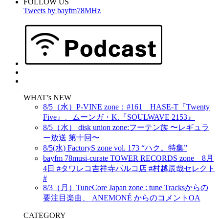
FOLLOW US
Tweets by bayfm78MHz
WHAT’s NEW
8/5（水）P-VINE zone：#161 HASE-T『Twenty
Five』、ムーンガ・K.『SOULWAVE 2153』
8/5（水） disk union zone:フーテン族 〜レギュラ
ー放送 第十回〜
8/5(水) FactoryS zone vol. 173 “ハク。特集”
bayfm 78musi-curate TOWER RECORDS zone 8月
4日 #タワレコ吉祥寺パルコ店 #村越辰哉セレクト
#
8/3（月）TuneCore Japan zone : tune Tracksからの
要注目楽曲、 ANEMONÉ からのコメントOA
CATEGORY