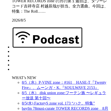
TOWER RECORDS zone の月の第１週目は、タワーレ
コード吉祥寺店 村越辰哉が担当。全力選曲。今回は、
特集：The Roll……
2026/8/5
WHAT’s NEW
8/5（水）P-VINE zone：#161 HASE-T『Twenty
Five』、ムーンガ・K.『SOULWAVE 2153』
8/5（水） disk union zone:フーテン族 〜レギュラ
ー放送 第十回〜
8/5(水) FactoryS zone vol. 173 “ハク。特集”
bayfm 78musi-curate TOWER RECORDS zone 8月