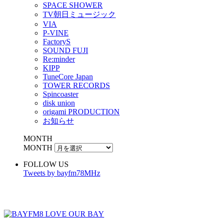
SPACE SHOWER
TV朝日ミュージック
VIA
P-VINE
FactoryS
SOUND FUJI
Re:minder
KIPP
TuneCore Japan
TOWER RECORDS
Spincoaster
disk union
origami PRODUCTION
お知らせ
MONTH
MONTH
FOLLOW US
Tweets by bayfm78MHz