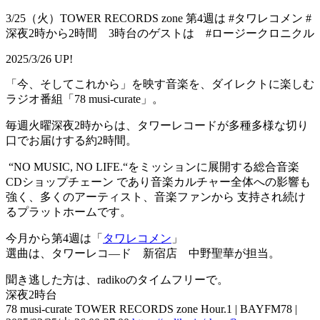
3/25（火）TOWER RECORDS zone 第4週は #タワレコメン #
深夜2時から2時間 3時台のゲストは #ロージークロニクル
2025/3/26 UP!
「今、そしてこれから」を映す音楽を、ダイレクトに楽しむ
ラジオ番組「78 musi-curate」。
毎週火曜深夜2時からは、タワーレコードが多種多様な切り
口でお届けする約2時間。
“NO MUSIC, NO LIFE.“をミッションに展開する総合音楽
CDショップチェーン であり音楽カルチャー全体への影響も
強く、多くのアーティスト、音楽ファンから 支持され続け
るプラットホームです。
今月から第4週は「
タワレコメン
」
選曲は、タワーレコ―ド 新宿店 中野聖華が担当。
聞き逃した方は、radikoのタイムフリーで。
深夜2時台
78 musi-curate TOWER RECORDS zone Hour.1 | BAYFM78 |