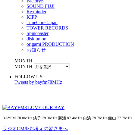
FactoryS
SOUND FUJI
Re:minder
KIPP
TuneCore Japan
TOWER RECORDS
Spincoaster
disk union
origami PRODUCTION
お知らせ
MONTH
MONTH
FOLLOW US
Tweets by bayfm78MHz
BAYFM 78.0MHz 銚子 79.3MHz 勝浦 87.4MHz 白浜 79.7MHz 館山 77.7MHz
ラジオCMをお考えの皆さまへ