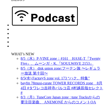
WHAT’s NEW
8/5（水）P-VINE zone：#161 HASE-T『Twenty
Five』、ムーンガ・K.『SOULWAVE 2153』
8/5（水） disk union zone:フーテン族 〜レギュラ
ー放送 第十回〜
8/5(水) FactoryS zone vol. 173 “ハク。特集”
bayfm 78musi-curate TOWER RECORDS zone 8月
4日 #タワレコ吉祥寺パルコ店 #村越辰哉セレクト
#
8/3（月）TuneCore Japan zone : tune Tracksからの
要注目楽曲、 ANEMONÉ からのコメントOA