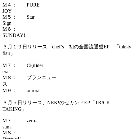
M４： PURE
J
M５： Star
Sig
M６：
SUNDAY!
３月１９日リリース chef’s 初の全国流通盤EP 「thirsty
flair」
M７： Ci(n)der
er
M８： ブランニュー
M９： ourora
３月５日リリース、NEK!のセカンドEP「TR!CK
TAK!NG」
M７： zero-
su
M８：
Dr