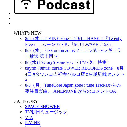
WHAT’s NEW
8/5（水）P-VINE zone：#161 HASE-T『Twenty
Five』、ムーンガ・K.『SOULWAVE 2153』
8/5（水） disk union zone:フーテン族 〜レギュラ
ー放送 第十回〜
8/5(水) FactoryS zone vol. 173 “ハク。特集”
bayfm 78musi-curate TOWER RECORDS zone 8月
4日 #タワレコ吉祥寺パルコ店 #村越辰哉セレクト
#
8/3（月）TuneCore Japan zone : tune Tracksからの
要注目楽曲、 ANEMONÉ からのコメントOA
CATEGORY
SPACE SHOWER
TV朝日ミュージック
VIA
P-VINE