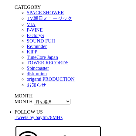
CATEGORY
SPACE SHOWER
TV朝日ミュージック
VIA
P-VINE
FactoryS
SOUND FUJI
Re:minder
KIPP
TuneCore Japan
TOWER RECORDS
Spincoaster
disk union
origami PRODUCTION
お知らせ
MONTH
MONTH
FOLLOW US
Tweets by bayfm78MHz