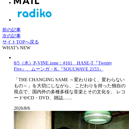
前の記事
次の記事
サイトTOPへ戻る
WHAT’s NEW
8/5（水）P-VINE zone：#161 HASE-T『Twenty
Five』、ムーンガ・K.『SOULWAVE 2153』
「THE CHANGING SAME ～変わりゆく、変わらない
もの～」を大切にしながら、 こだわりを持った独自の
視点で、国内外の多種多様な音楽とその文化を、 レコ
ードやCD・DVD、雑誌……
2026/8/6