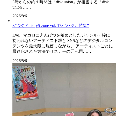
3時からの約１時間は「disk union」が担当する「disk
union ……
2026/8/6
8/5(水) FactoryS zone vol. 173 “ハク。特集”
Eve、マカロニえんぴつを始めとしたジャンル・枠に
捉われないアーティスト群と SNSなどのデジタルコン
テンツを最大限に駆使しながら、 アーティストごとに
最適化された方法でリスナーの元へ届……
2026/8/6