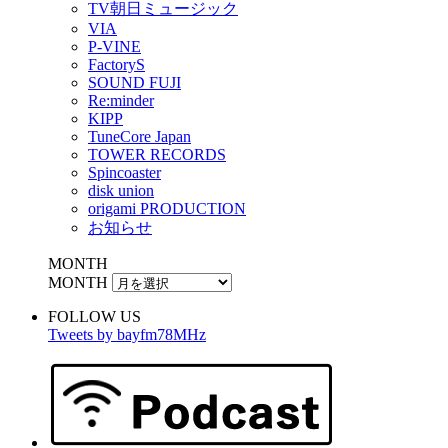
TV朝日ミュージック
VIA
P-VINE
FactoryS
SOUND FUJI
Re:minder
KIPP
TuneCore Japan
TOWER RECORDS
Spincoaster
disk union
origami PRODUCTION
お知らせ
MONTH
MONTH
FOLLOW US
Tweets by bayfm78MHz