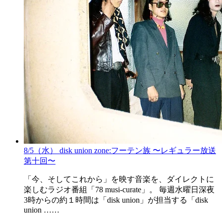
8/5（水） disk union zone:フーテン族 〜レギュラー放送
第十回〜
「今、そしてこれから」を映す音楽を、ダイレクトに
楽しむラジオ番組「78 musi-curate」。 毎週水曜日深夜
3時からの約１時間は「disk union」が担当する「disk
union ……