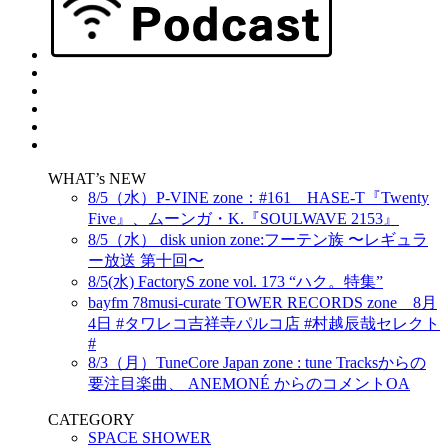
WHAT’s NEW
8/5（水）P-VINE zone：#161 HASE-T『Twenty
Five』、ムーンガ・K.『SOULWAVE 2153』
8/5（水） disk union zone:フーテン族 〜レギュラ
ー放送 第十回〜
8/5(水) FactoryS zone vol. 173 “ハク。特集”
bayfm 78musi-curate TOWER RECORDS zone 8月
4日 #タワレコ吉祥寺パルコ店 #村越辰哉セレクト
#
8/3（月）TuneCore Japan zone : tune Tracksからの
要注目楽曲、 ANEMONÉ からのコメントOA
CATEGORY
SPACE SHOWER