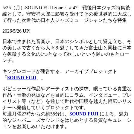
5/25（月）SOUND FUJI zone：＃47 戦後日本ジャズ特集後
編として、守安祥太郎に影響を受けてその後世界的に大成し
て行った次世代の日本人ジャズミュージシャンたちを特集
2026/5/26 UP!
日本で生まれた音楽が、日本のシンボルとして聳え立ち、そ
の美しさで古くから人々を魅了してきた富士山と同様に日本
を象徴する文化の1つとなって欲しいという願いのもとロー
ンチ。
キングレコードが運営する、アーカイブプロジェクト
「
SOUND FUJI
」。
ポピュラーな作品やアーティストの探求、眠っている貴重な
作品・音源の発掘などを目的にコラム、インタビュー、プレ
イリスト等（など）を通じて世代や国境を越えた幅広いリス
ナーへ発信していくプロジェクトです。
毎週月曜27時からの約55分は、
SOUND FUJI
による、魅力
的なジャパニーズサウンドをはじめとする良質なキュレーシ
ョンをお楽しみいただけます。