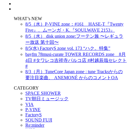
WHAT’s NEW
8/5（水）P-VINE zone：#161 HASE-T『Twenty
Five』、ムーンガ・K.『SOULWAVE 2153』
8/5（水） disk union zone:フーテン族 〜レギュラ
ー放送 第十回〜
8/5(水) FactoryS zone vol. 173 “ハク。特集”
bayfm 78musi-curate TOWER RECORDS zone 8月
4日 #タワレコ吉祥寺パルコ店 #村越辰哉セレクト
#
8/3（月）TuneCore Japan zone : tune Tracksからの
要注目楽曲、 ANEMONÉ からのコメントOA
CATEGORY
SPACE SHOWER
TV朝日ミュージック
VIA
P-VINE
FactoryS
SOUND FUJI
Re:minder