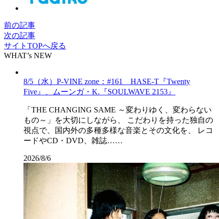
前の記事
次の記事
サイトTOPへ戻る
WHAT’s NEW
8/5（水）P-VINE zone：#161 HASE-T『Twenty
Five』、ムーンガ・K.『SOULWAVE 2153』
「THE CHANGING SAME ～変わりゆく、変わらない
もの～」を大切にしながら、 こだわりを持った独自の
視点で、国内外の多種多様な音楽とその文化を、 レコ
ードやCD・DVD、雑誌……
2026/8/6