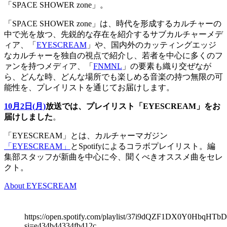
「SPACE SHOWER zone」。
「SPACE SHOWER zone」は、時代を形成するカルチャーの
中で光を放つ、先鋭的な存在を紹介するサブカルチャーメデ
ィア、「
EYESCREAM
」や、国内外のカッティングエッジ
なカルチャーを独自の視点で紹介し、若者を中心に多くのフ
ァンを持つメディア、「
FNMNL
」の要素も織り交ぜなが
ら、どんな時、どんな場所でも楽しめる音楽の持つ無限の可
能性を、プレイリストを通じてお届けします。
10月2日(月)
放送では、プレイリスト「EYESCREAM」をお
届けしました
。
「EYESCREAM」とは、カルチャーマガジン
「EYESCREAM」
とSpotifyによるコラボプレイリスト。編
集部スタッフが新曲を中心に今、聞くべきオススメ曲をセレ
クト。
About EYESCREAM
https://open.spotify.com/playlist/37i9dQZF1DX0Y0HbqHTbD
si=e434b44334fb412c