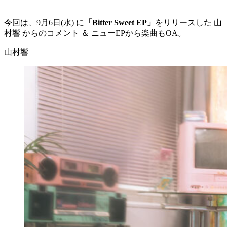
今回は、9月6日(水) に
「Bitter Sweet EP」
をリリースした 山
村響 からのコメント ＆ ニューEPから楽曲もOA。
山村響