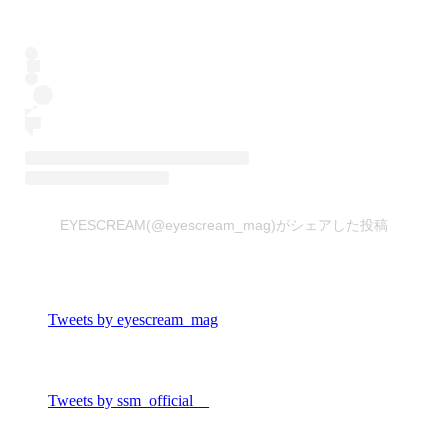
EYESCREAM(@eyescream_mag)がシェアした投稿
Tweets by eyescream_mag
Tweets by ssm_official__