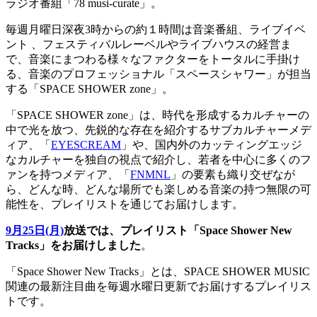
ラジオ番組「78 musi-curate」。
毎週月曜日深夜3時からの約１時間は音楽番組、ライブイベ
ント 、フェスティバルレーベルやライブハウスの経営ま
で、音楽にまつわる様々なファクターをトータルに手掛け
る、音楽のプロフェッショナル「スペースシャワー」が担当
する「SPACE SHOWER zone」。
「SPACE SHOWER zone」は、時代を形成するカルチャーの
中で光を放つ、先鋭的な存在を紹介するサブカルチャーメデ
ィア、「
EYESCREAM
」や、国内外のカッティングエッジ
なカルチャーを独自の視点で紹介し、若者を中心に多くのフ
ァンを持つメディア、「
FNMNL
」の要素も織り交ぜなが
ら、どんな時、どんな場所でも楽しめる音楽の持つ無限の可
能性を、プレイリストを通じてお届けします。
9月25日(月)
放送では、プレイリスト「Space Shower New
Tracks」をお届けしました
。
「Space Shower New Tracks」とは、SPACE SHOWER MUSIC
関連の最新注目曲を毎週水曜日更新でお届けするプレイリス
トです。