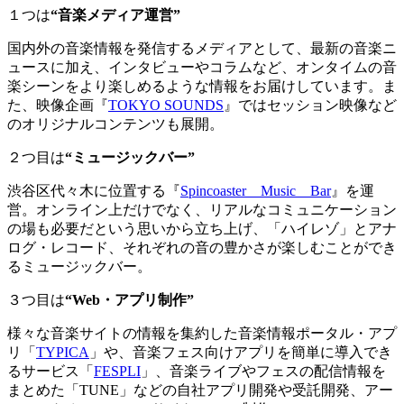
１つは
“音楽メディア運営”
国内外の音楽情報を発信するメディアとして、最新の音楽ニ
ュースに加え、インタビューやコラムなど、オンタイムの音
楽シーンをより楽しめるような情報をお届けしています。ま
た、映像企画『
TOKYO SOUNDS
』ではセッション映像など
のオリジナルコンテンツも展開。
２つ目は
“ミュージックバー”
渋谷区代々木に位置する『
Spincoaster Music Bar
』を運
営。オンライン上だけでなく、リアルなコミュニケーション
の場も必要だという思いから立ち上げ、「ハイレゾ」とアナ
ログ・レコード、それぞれの音の豊かさが楽しむことができ
るミュージックバー。
３つ目は
“Web・アプリ制作”
様々な音楽サイトの情報を集約した音楽情報ポータル・アプ
リ「
TYPICA
」や、音楽フェス向けアプリを簡単に導入でき
るサービス「
FESPLI
」、音楽ライブやフェスの配信情報を
まとめた「TUNE」などの自社アプリ開発や受託開発、アー