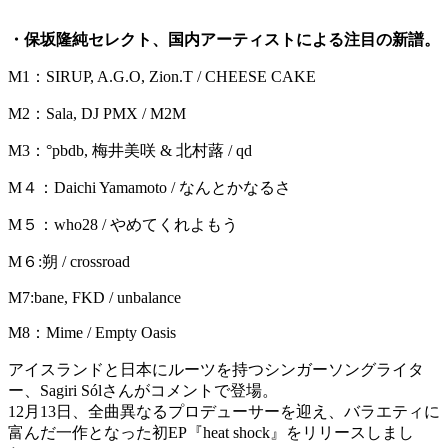
・保坂隆純セレクト、国内アーティストによる注目の新譜。
M1：SIRUP, A.G.O, Zion.T / CHEESE CAKE
M2：Sala, DJ PMX / M2M
M3：°pbdb, 梅井美咲 & 北村蕗 / qd
M４：Daichi Yamamoto / なんとかなるさ
M５：who28 / やめてくれよもう
M６:朔 / crossroad
M7:bane, FKD / unbalance
M8：Mime / Empty Oasis
アイスランドと日本にルーツを持つシンガーソングライタ
ー、Sagiri Sólさんがコメントで登場。
12月13日、全曲異なるプロデューサーを迎え、バラエティに
富んだ一作となった初EP『heat shock』をリリースしまし