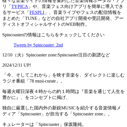
様々な音楽サイトの情報を集約した音楽情報ポータル・アプ
リ「
TYPICA
」や、音楽フェス向けアプリを簡単に導入でき
るサービス「
FESPLI
」、音楽ライブやフェスの配信情報を
まとめた「TUNE」などの自社アプリ開発や受託開発、アー
ティストオフィシャルサイトのWEB制作。
Spincoasterの情報はこちらをチェックしてください
Tweets by Spincoaster_2nd
12/10（火）Spincoaster zone:Spincoaster注目の新譜など
2024/12/11 UP!
「今、そしてこれから」を映す音楽を、ダイレクトに楽しむ
ラジオ番組「78 musi-curate」。
毎週火曜日深夜４時からの約１時間は『音楽を通じて人生を
豊かに』、をコンセプトに掲げ、
独自に厳選した国内外の新鋭MUSICを紹介する音楽情報メ
ディア「Spincoaster」が担当する「Spincoaster zone」。
キュレーターは「Spincoaster」保坂隆純。