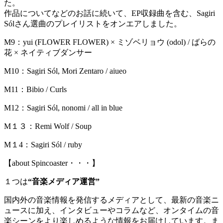
た。
作品についてなどのお話に続いて、EP収録曲を含む、Sagiri
Sólさん選曲のプレイリストをオンエアしました。
M9：yui (FLOWER FLOWER) × ミゾベリョウ (odol) / ばらの
花 × ネイティブダンサー
M10：Sagiri Sól, Mori Zentaro / aiueo
M11：Bibio / Curls
M12：Sagiri Sól, nonomi / all in blue
M１３：Remi Wolf / Soup
M１4：Sagiri Sól / ruby
【about Spincoaster・・・】
１つは
“音楽メディア運営”
国内外の音楽情報を発信するメディアとして、最新の音楽ニ
ュースに加え、インタビューやコラムなど、オンタイムの音
楽シーンをより楽しめるような情報をお届けしています。ま