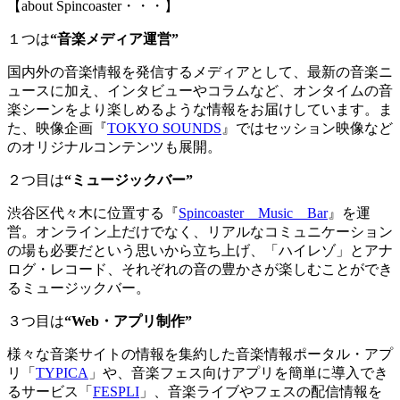
【about Spincoaster・・・】
１つは
“音楽メディア運営”
国内外の音楽情報を発信するメディアとして、最新の音楽ニ
ュースに加え、インタビューやコラムなど、オンタイムの音
楽シーンをより楽しめるような情報をお届けしています。ま
た、映像企画『
TOKYO SOUNDS
』ではセッション映像など
のオリジナルコンテンツも展開。
２つ目は
“ミュージックバー”
渋谷区代々木に位置する『
Spincoaster Music Bar
』を運
営。オンライン上だけでなく、リアルなコミュニケーション
の場も必要だという思いから立ち上げ、「ハイレゾ」とアナ
ログ・レコード、それぞれの音の豊かさが楽しむことができ
るミュージックバー。
３つ目は
“Web・アプリ制作”
様々な音楽サイトの情報を集約した音楽情報ポータル・アプ
リ「
TYPICA
」や、音楽フェス向けアプリを簡単に導入でき
るサービス「
FESPLI
」、音楽ライブやフェスの配信情報を