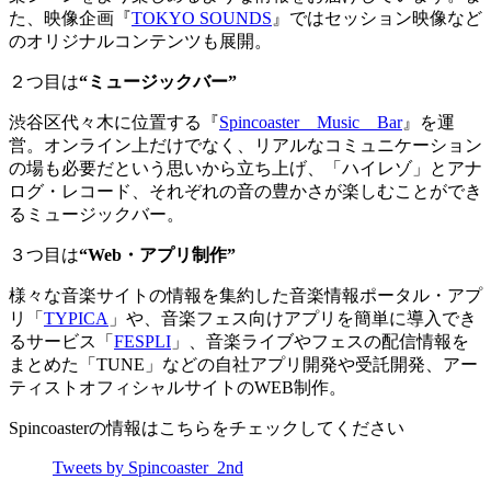
た、映像企画『
TOKYO SOUNDS
』ではセッション映像など
のオリジナルコンテンツも展開。
２つ目は
“ミュージックバー”
渋谷区代々木に位置する『
Spincoaster Music Bar
』を運
営。オンライン上だけでなく、リアルなコミュニケーション
の場も必要だという思いから立ち上げ、「ハイレゾ」とアナ
ログ・レコード、それぞれの音の豊かさが楽しむことができ
るミュージックバー。
３つ目は
“Web・アプリ制作”
様々な音楽サイトの情報を集約した音楽情報ポータル・アプ
リ「
TYPICA
」や、音楽フェス向けアプリを簡単に導入でき
るサービス「
FESPLI
」、音楽ライブやフェスの配信情報を
まとめた「TUNE」などの自社アプリ開発や受託開発、アー
ティストオフィシャルサイトのWEB制作。
Spincoasterの情報はこちらをチェックしてください
Tweets by Spincoaster_2nd