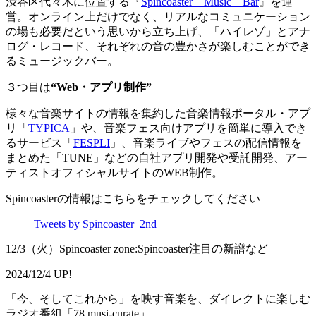
渋谷区代々木に位置する『
Spincoaster Music Bar
』を運
営。オンライン上だけでなく、リアルなコミュニケーション
の場も必要だという思いから立ち上げ、「ハイレゾ」とアナ
ログ・レコード、それぞれの音の豊かさが楽しむことができ
るミュージックバー。
３つ目は
“Web・アプリ制作”
様々な音楽サイトの情報を集約した音楽情報ポータル・アプ
リ「
TYPICA
」や、音楽フェス向けアプリを簡単に導入でき
るサービス「
FESPLI
」、音楽ライブやフェスの配信情報を
まとめた「TUNE」などの自社アプリ開発や受託開発、アー
ティストオフィシャルサイトのWEB制作。
Spincoasterの情報はこちらをチェックしてください
Tweets by Spincoaster_2nd
12/3（火）Spincoaster zone:Spincoaster注目の新譜など
2024/12/4 UP!
「今、そしてこれから」を映す音楽を、ダイレクトに楽しむ
ラジオ番組「78 musi-curate」。