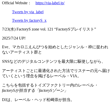
Official Website：
https://via-label.jp/
Tweets by via_label
Tweets by factoryS_x
7/23(水) FactoryS zone vol. 121 “FactorySプレイリスト”
2025/7/24 UP!
Eve、マカロニえんぴつを始めとしたジャンル・枠に捉われ
ないアーティスト群と
SNSなどのデジタルコンテンツを最大限に駆使しながら、
アーティストごとに最適化された方法でリスナーの元へ届け
ていくという理念を掲げるレーベル・VIA。
こちらを包括するトイズファクトリー内のレーベル
・
factorySが担当する「factorySゾーン」
DJは、レーベル・ヘッド松崎崇が担当。