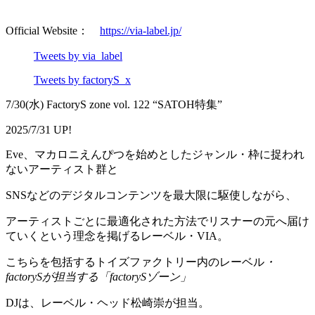
Official Website：
https://via-label.jp/
Tweets by via_label
Tweets by factoryS_x
7/30(水) FactoryS zone vol. 122 “SATOH特集”
2025/7/31 UP!
Eve、マカロニえんぴつを始めとしたジャンル・枠に捉われ
ないアーティスト群と
SNSなどのデジタルコンテンツを最大限に駆使しながら、
アーティストごとに最適化された方法でリスナーの元へ届け
ていくという理念を掲げるレーベル・VIA。
こちらを包括するトイズファクトリー内のレーベル
・
factorySが担当する「factorySゾーン」
DJは、レーベル・ヘッド松崎崇が担当。