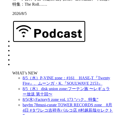
特集：The Roll……
2026/8/5
WHAT’s NEW
8/5（水）P-VINE zone：#161 HASE-T『Twenty
Five』、ムーンガ・K.『SOULWAVE 2153』
8/5（水） disk union zone:フーテン族 〜レギュラ
ー放送 第十回〜
8/5(水) FactoryS zone vol. 173 “ハク。特集”
bayfm 78musi-curate TOWER RECORDS zone 8月
4日 #タワレコ吉祥寺パルコ店 #村越辰哉セレクト