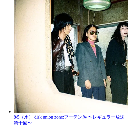
8/5（水） disk union zone:フーテン族 〜レギュラー放送
第十回〜