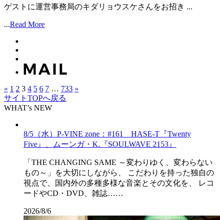
ゲストに運営事務局のキダリョウスケさんをお招き ...
...
Read More
«
1
2
3
4
5
6
7
…
733
»
サイトTOPへ戻る
WHAT’s NEW
8/5（水）P-VINE zone：#161 HASE-T『Twenty
Five』、ムーンガ・K.『SOULWAVE 2153』
「THE CHANGING SAME ～変わりゆく、変わらない
もの～」を大切にしながら、 こだわりを持った独自の
視点で、国内外の多種多様な音楽とその文化を、 レコ
ードやCD・DVD、雑誌……
2026/8/6