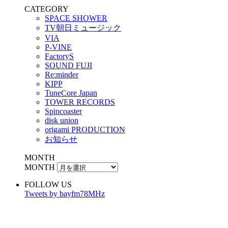
CATEGORY
SPACE SHOWER
TV朝日ミュージック
VIA
P-VINE
FactoryS
SOUND FUJI
Re:minder
KIPP
TuneCore Japan
TOWER RECORDS
Spincoaster
disk union
origami PRODUCTION
お知らせ
MONTH
MONTH
FOLLOW US
Tweets by bayfm78MHz