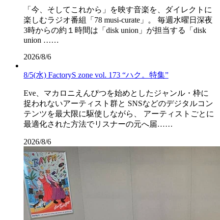
「今、そしてこれから」を映す音楽を、ダイレクトに
楽しむラジオ番組「78 musi-curate」。 毎週水曜日深夜
3時からの約１時間は「disk union」が担当する「disk
union ……
2026/8/6
8/5(水) FactoryS zone vol. 173 “ハク。特集”
Eve、マカロニえんぴつを始めとしたジャンル・枠に
捉われないアーティスト群と SNSなどのデジタルコン
テンツを最大限に駆使しながら、 アーティストごとに
最適化された方法でリスナーの元へ届……
2026/8/6