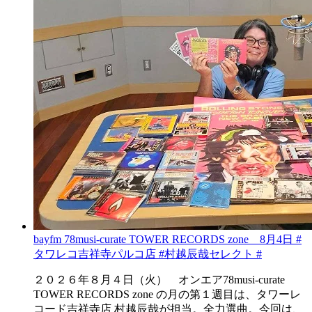
bayfm 78musi-curate TOWER RECORDS zone 8月4日 #
タワレコ吉祥寺パルコ店 #村越辰哉セレクト #
２０２６年８月４日（火） オンエア78musi-curate
TOWER RECORDS zone の月の第１週目は、タワーレ
コード吉祥寺店 村越辰哉が担当。全力選曲。今回は、