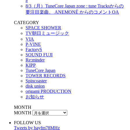
#
8/3（月）TuneCore Japan zone : tune Tracksからの
要注目楽曲、 ANEMONÉ からのコメントOA
CATEGORY
SPACE SHOWER
TV朝日ミュージック
VIA
P-VINE
FactoryS
SOUND FUJI
Re:minder
KIPP
TuneCore Japan
TOWER RECORDS
Spincoaster
disk union
origami PRODUCTION
お知らせ
MONTH
MONTH
FOLLOW US
Tweets by bayfm78MHz