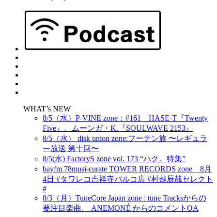
WHAT’s NEW
8/5（水）P-VINE zone：#161 HASE-T『Twenty
Five』、ムーンガ・K.『SOULWAVE 2153』
8/5（水） disk union zone:フーテン族 〜レギュラ
ー放送 第十回〜
8/5(水) FactoryS zone vol. 173 “ハク。特集”
bayfm 78musi-curate TOWER RECORDS zone 8月
4日 #タワレコ吉祥寺パルコ店 #村越辰哉セレクト
#
8/3（月）TuneCore Japan zone : tune Tracksからの
要注目楽曲、 ANEMONÉ からのコメントOA