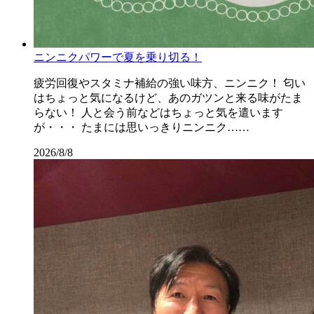
ニンニクパワーで夏を乗り切る！
疲労回復やスタミナ補給の強い味方、ニンニク！ 匂い
はちょっと気になるけど、あのガツンと来る味がたま
らない！ 人と会う前などはちょっと気を遣います
が・・・ たまには思いっきりニンニク……
2026/8/8