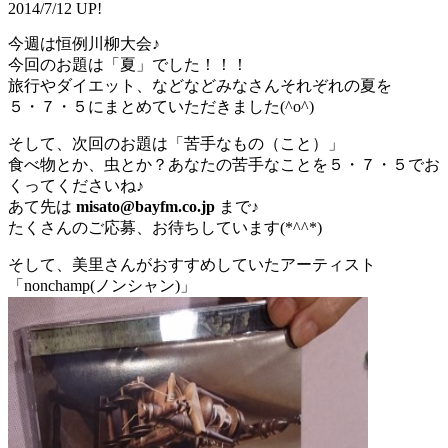
2014/7/12 UP!
今週は恒例川柳大会♪
今回のお題は「夏」でした！！！
旅行やダイエット、などなどみなさんそれぞれの夏を
５・７・５にまとめていただきました(^o^)
そして、次回のお題は「苦手なもの（こと）」
食べ物とか、虫とか？あなたの苦手なことを５・７・５でお
くってくださいね♪
あて先は
misato@bayfm.co.jp
まで♪
たくさんのご応募、お待ちしています(*^^*)
そして、美里さんがおすすめしていたアーティスト
「nonchamp(ノンシャン)」