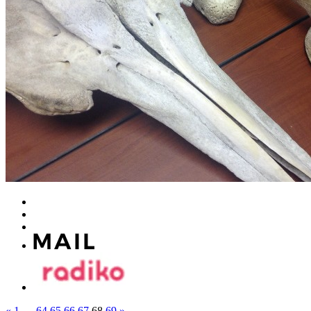
«
1
…
64
65
66
67
68
69
»