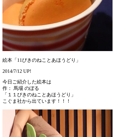
絵本「11ぴきのねことあほうどり」
2014/7/12 UP!
今日ご紹介した絵本は
作： 馬場 のぼる
「１１ぴきのねことあほうどり」
こぐま社から出ています！！！