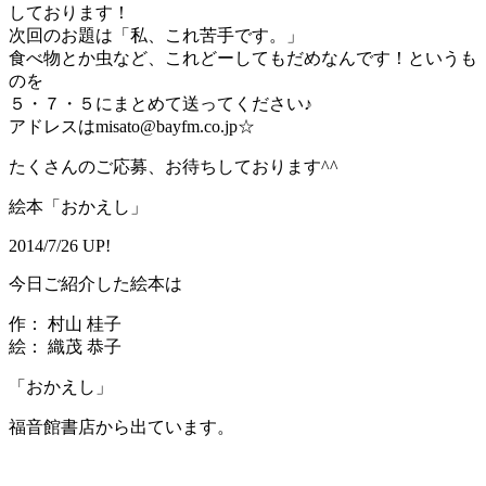
しております！
次回のお題は「私、これ苦手です。」
食べ物とか虫など、これどーしてもだめなんです！というも
のを
５・７・５にまとめて送ってください♪
アドレスはmisato@bayfm.co.jp☆
たくさんのご応募、お待ちしております^^
絵本「おかえし」
2014/7/26 UP!
今日ご紹介した絵本は
作： 村山 桂子
絵： 織茂 恭子
「おかえし」
福音館書店から出ています。